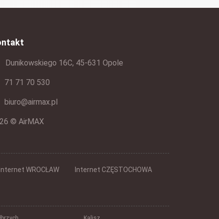
ontakt
Dunikowskiego 16C, 45-631 Opole
71 71 70 530
biuro@airmax.pl
26 © AirMAX
Internet WROCŁAW
Internet CZĘSTOCHOWA
brzych
Kalisz