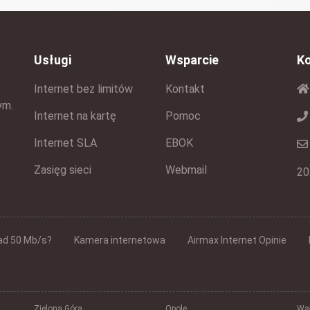
Usługi
Wsparcie
K
Internet bez limitów
Kontakt
ym.
Internet na kartę
Pomoc
Internet SLA
EBOK
Zasięg sieci
Webmail
20
ad 50 Mb/s?
Kamera internetowa
Airmax Internet Opinie
Zielona Góra
Opole
Wał