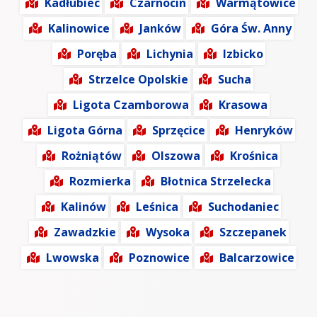
Kadłubiec
Czarnocin
Warmątowice
Kalinowice
Janków
Góra Św. Anny
Poręba
Lichynia
Izbicko
Strzelce Opolskie
Sucha
Ligota Czamborowa
Krasowa
Ligota Górna
Sprzęcice
Henryków
Rożniątów
Olszowa
Krośnica
Rozmierka
Błotnica Strzelecka
Kalinów
Leśnica
Suchodaniec
Zawadzkie
Wysoka
Szczepanek
Lwowska
Poznowice
Balcarzowice