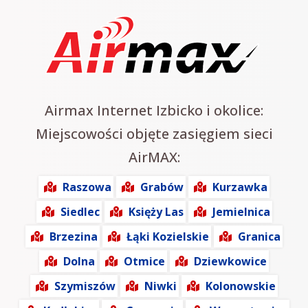
Airmax Internet Izbicko i okolice:
Miejscowości objęte zasięgiem sieci
AirMAX:
Raszowa
Grabów
Kurzawka
Siedlec
Księży Las
Jemielnica
Brzezina
Łąki Kozielskie
Granica
Dolna
Otmice
Dziewkowice
Szymiszów
Niwki
Kolonowskie