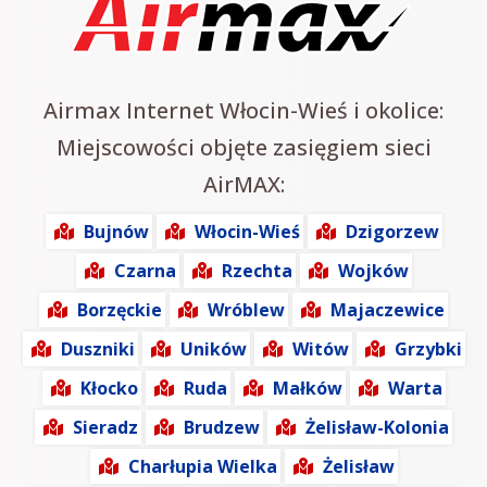
Airmax Internet Włocin-Wieś i okolice:
Miejscowości objęte zasięgiem sieci
AirMAX:
Bujnów
Włocin-Wieś
Dzigorzew
Czarna
Rzechta
Wojków
Borzęckie
Wróblew
Majaczewice
Duszniki
Uników
Witów
Grzybki
Kłocko
Ruda
Małków
Warta
Sieradz
Brudzew
Żelisław-Kolonia
Charłupia Wielka
Żelisław