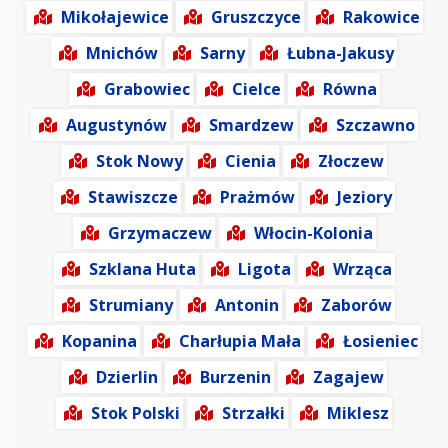
Mikołajewice
Gruszczyce
Rakowice
Mnichów
Sarny
Łubna-Jakusy
Grabowiec
Cielce
Równa
Augustynów
Smardzew
Szczawno
Stok Nowy
Cienia
Złoczew
Stawiszcze
Prażmów
Jeziory
Grzymaczew
Włocin-Kolonia
Szklana Huta
Ligota
Wrząca
Strumiany
Antonin
Zaborów
Kopanina
Charłupia Mała
Łosieniec
Dzierlin
Burzenin
Zagajew
Stok Polski
Strzałki
Miklesz