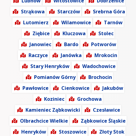
Lubnów
Witostowice
Dobrzenice
Strąkowa
Starczów
Srebrna Góra
Lutomierz
Wilamowice
Tarnów
Ziębice
Kluczowa
Stolec
Janowiec
Bardo
Potworów
Raczyce
Janówka
Mrokocin
Stary Henryków
Wadochowice
Pomianów Górny
Brochocin
Pawłowice
Cienkowice
Jakubów
Koziniec
Grochowa
Kamieniec Ząbkowicki
Czesławice
Olbrachcice Wielkie
Ząbkowice Śląskie
Henryków
Stoszowice
Złoty Stok