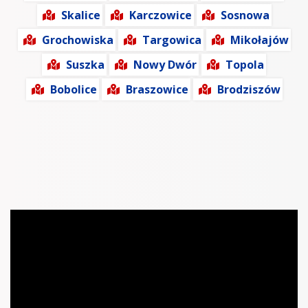
Skalice
Karczowice
Sosnowa
Grochowiska
Targowica
Mikołajów
Suszka
Nowy Dwór
Topola
Bobolice
Braszowice
Brodziszów