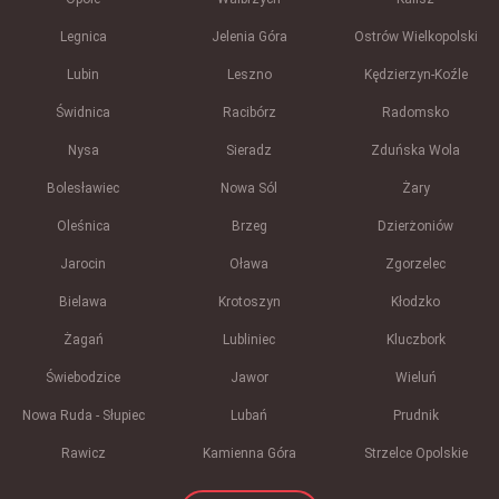
Legnica
Jelenia Góra
Ostrów Wielkopolski
Lubin
Leszno
Kędzierzyn-Koźle
Świdnica
Racibórz
Radomsko
Nysa
Sieradz
Zduńska Wola
Bolesławiec
Nowa Sól
Żary
Oleśnica
Brzeg
Dzierżoniów
Jarocin
Oława
Zgorzelec
Bielawa
Krotoszyn
Kłodzko
Żagań
Lubliniec
Kluczbork
Świebodzice
Jawor
Wieluń
Nowa Ruda - Słupiec
Lubań
Prudnik
Rawicz
Kamienna Góra
Strzelce Opolskie