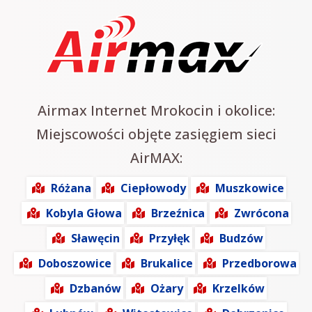
Airmax Internet Mrokocin i okolice:
Miejscowości objęte zasięgiem sieci
AirMAX:
Różana
Ciepłowody
Muszkowice
Kobyla Głowa
Brzeźnica
Zwrócona
Sławęcin
Przyłęk
Budzów
Doboszowice
Brukalice
Przedborowa
Dzbanów
Ożary
Krzelków