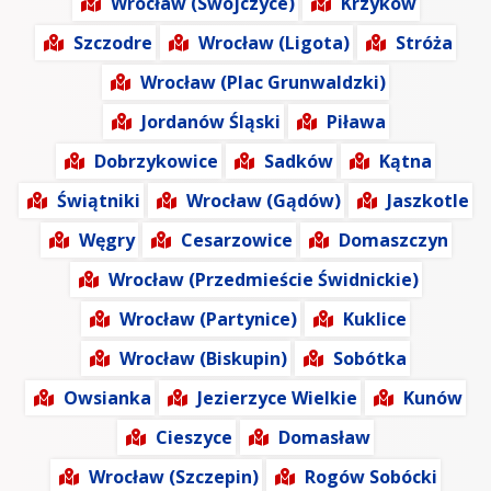
Wrocław (Swojczyce)
Krzyków
Szczodre
Wrocław (Ligota)
Stróża
Wrocław (Plac Grunwaldzki)
Jordanów Śląski
Piława
Dobrzykowice
Sadków
Kątna
Świątniki
Wrocław (Gądów)
Jaszkotle
Węgry
Cesarzowice
Domaszczyn
Wrocław (Przedmieście Świdnickie)
Wrocław (Partynice)
Kuklice
Wrocław (Biskupin)
Sobótka
Owsianka
Jezierzyce Wielkie
Kunów
Cieszyce
Domasław
Wrocław (Szczepin)
Rogów Sobócki