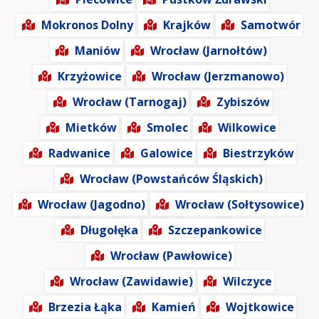
Mokronos Dolny
Krajków
Samotwór
Maniów
Wrocław (Jarnołtów)
Krzyżowice
Wrocław (Jerzmanowo)
Wrocław (Tarnogaj)
Zybiszów
Mietków
Smolec
Wilkowice
Radwanice
Galowice
Biestrzyków
Wrocław (Powstańców Śląskich)
Wrocław (Jagodno)
Wrocław (Sołtysowice)
Długołęka
Szczepankowice
Wrocław (Pawłowice)
Wrocław (Zawidawie)
Wilczyce
Brzezia Łąka
Kamień
Wojtkowice