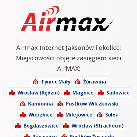
Airmax Internet Jaksonów i okolice:
Miejscowości objęte zasięgiem sieci
AirMAX:
Tyniec Mały
Żórawina
Wrocław (Rędzin)
Magnice
Sadowice
Kamionna
Pustków Wilczkowski
Wierzbice
Milejowice
Solna
Bogdaszowice
Wrocław (Strachocin)
Piecowice
Pustków Żurawski