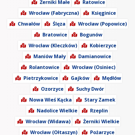
Żerniki Małe
Ratowice
Wrocław (Fabryczna)
Księginice
Chwałów
Ślęza
Wrocław (Popowice)
Bratowice
Bogunów
Wrocław (Kleczków)
Kobierzyce
Maniów Mały
Damianowice
Rolantowice
Wrocław (Osiniec)
Pietrzykowice
Gajków
Mędłów
Ozorzyce
Suchy Dwór
Nowa Wieś Kącka
Stary Zamek
Nadolice Wielkie
Rzeplin
Wrocław (Widawa)
Żerniki Wielkie
Wrocław (Ołtaszyn)
Pożarzyce