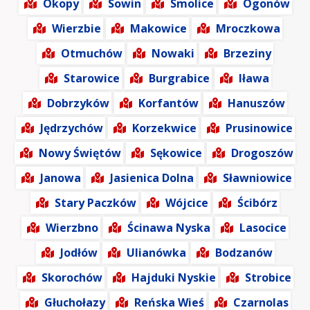
Okopy
Sowin
Smolice
Ogonów
Wierzbie
Makowice
Mroczkowa
Otmuchów
Nowaki
Brzeziny
Starowice
Burgrabice
Iława
Dobrzyków
Korfantów
Hanuszów
Jędrzychów
Korzekwice
Prusinowice
Nowy Świętów
Sękowice
Drogoszów
Janowa
Jasienica Dolna
Sławniowice
Stary Paczków
Wójcice
Ścibórz
Wierzbno
Ścinawa Nyska
Lasocice
Jodłów
Ulianówka
Bodzanów
Skorochów
Hajduki Nyskie
Strobice
Głuchołazy
Reńska Wieś
Czarnolas