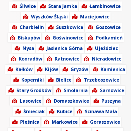
Śliwice
Stara Jamka
Łambinowice
Wyszków Śląski
Maciejowice
Charbielin
Suszkowice
Goszowice
Biskupów
Goświnowice
Podkamień
Nysa
Jasienica Górna
Ujeździec
Konradów
Ratnowice
Nieradowice
Kałków
Kijów
Gryzów
Kamienica
Koperniki
Bielice
Trzeboszowice
Stary Grodków
Smolarnia
Sarnowice
Lasowice
Domaszkowice
Puszyna
Śmieciak
Kubice
Ścinawa Mała
Pleśnica
Markowice
Goraszowice