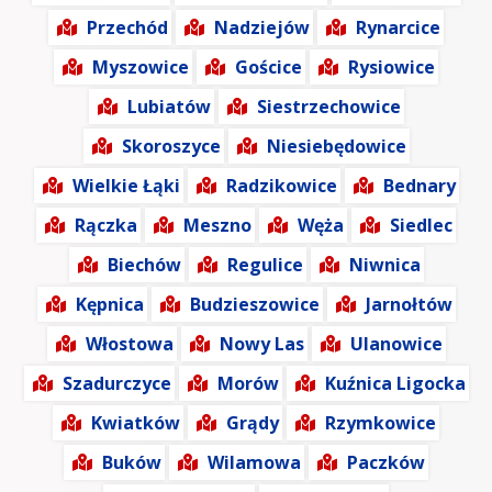
Przechód
Nadziejów
Rynarcice
Myszowice
Gościce
Rysiowice
Lubiatów
Siestrzechowice
Skoroszyce
Niesiebędowice
Wielkie Łąki
Radzikowice
Bednary
Rączka
Meszno
Węża
Siedlec
Biechów
Regulice
Niwnica
Kępnica
Budzieszowice
Jarnołtów
Włostowa
Nowy Las
Ulanowice
Szadurczyce
Morów
Kuźnica Ligocka
Kwiatków
Grądy
Rzymkowice
Buków
Wilamowa
Paczków