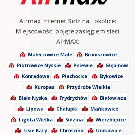
Airmax Internet Sidzina i okolice:
Miejscowości objęte zasięgiem sieci
AirMAX:
Malerzowice Małe
Broniszowice
Piotrowice Nyskie
Pniewie
Głębinów
Konradowa
Piechocice
Bykowice
Kuropas
Przydroże Wielkie
Biała Nyska
Frydrychów
Białowieża
Lipowa
Chałupki
Mańkowice
Ligota Wielka
Sidzina
Wierzbięcice
Lisie Kąty
Chróścina
Unikowice