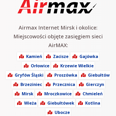
Airmax Internet Mirsk i okolice:
Miejscowości objęte zasięgiem sieci
AirMAX:
Kamień
Zacisze
Gajówka
Orłowice
Krzewie Wielkie
Gryfów Śląski
Proszówka
Giebułtów
Brzeziniec
Przecznica
Gierczyn
Mirsk
Mroczkowice
Chmieleń
Wieża
Giebułtówek
Kotlina
Ubocze