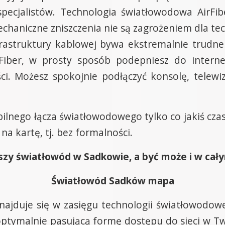
pecjalistów. Technologia światłowodowa AirFib
haniczne zniszczenia nie są zagrożeniem dla tech
frastruktury kablowej bywa ekstremalnie trudne 
iber, w prosty sposób podepniesz do interne
ci. Możesz spokojnie podłączyć konsolę, telewiz
abilnego łącza światłowodowego tylko co jakiś cza
a kartę, tj. bez formalności.
zy światłowód w Sadkowie, a być może i w całym
Światłowód Sadków mapa
 znajduje się w zasięgu technologii światłowodow
ptymalnie pasującą formę dostępu do sieci w Two