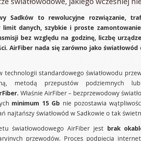
cze światłowodowe, jakiego wcześniej nie
wy Sadków to rewolucyjne rozwiązanie, traf
imit danych, szybkie i proste zamontowanie 
smisji bez względu na godzinę, liczbę urządz
ci. AirFiber nada się zarówno jako światłowód 
 technologii standardowego światłowodu prze
zną, metodą przepustów podziemnych l
Fiber.
Właśnie AirFiber – bezprzewodowy świat
nych
minimum 15 Gb
nie pozostawia wątpliwości
ań najtańszy światłowód w Sadkowie o tak świetn
etu światłowodowego AirFiber jest
brak okabl
aryjnych przewodów. Proces podpięcia interne