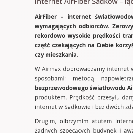
Internet AirFiber Sadków – łą
AirFiber – internet światłowodo
wymagających odbiorców. Zerowy l
rekordowo wysokie prędkości tran
część czekających na Ciebie korzyś
czy mieszkania.
W Airmax doprowadzamy internet w
sposobami: metodą napowietr
bezprzewodowego światłowodu Air
produktem. Prędkość przesyłu da
internet w Sadkowie i bez dwóch zd
Drugim, olbrzymim atutem intern
żadnych szpecących budynek i aw