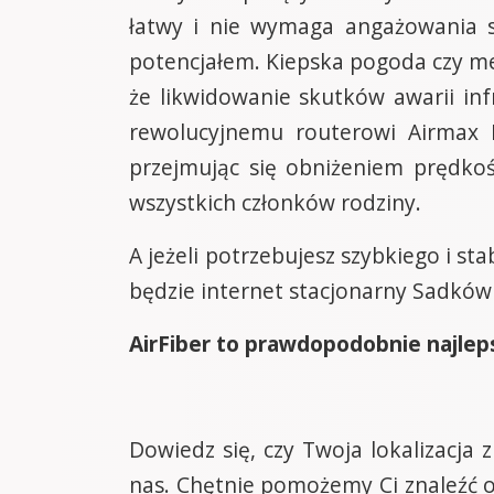
łatwy i nie wymaga angażowania s
potencjałem. Kiepska pogoda czy mec
że likwidowanie skutków awarii in
rewolucyjnemu routerowi Airmax F
przejmując się obniżeniem prędkoś
wszystkich członków rodziny.
A jeżeli potrzebujesz szybkiego i st
będzie internet stacjonarny Sadków n
AirFiber to prawdopodobnie najleps
Dowiedz się, czy Twoja lokalizacja
nas. Chętnie pomożemy Ci znaleźć o