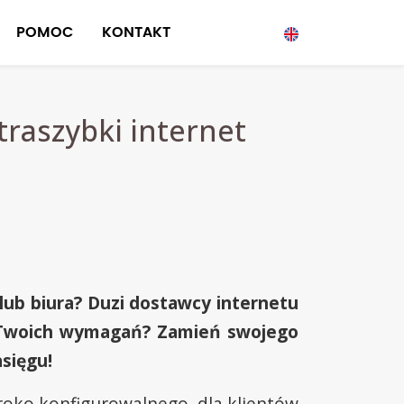
POMOC
KONTAKT
traszybki internet
 lub biura? Duzi dostawcy internetu
od Twoich wymagań? Zamień swojego
sięgu!
eroko konfigurowalnego, dla klientów