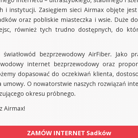
 i instytucji. Zasięgiem sieci Airmax objęte j
adków oraz pobliskie miasteczka i wsie. Duże 
iejsc, również tych trudno dostępnych, do któ
 światłowód bezprzewodowy AirFiber. Jako p
owodowy internet bezprzewodowy oraz propon
żemy dopasować do oczekiwań klienta, dostoso
nia umowy. O nowatorstwie naszych rozwiązań int
ązującego okresu próbnego.
 z Airmax!
ZAMÓW INTERNET Sadków