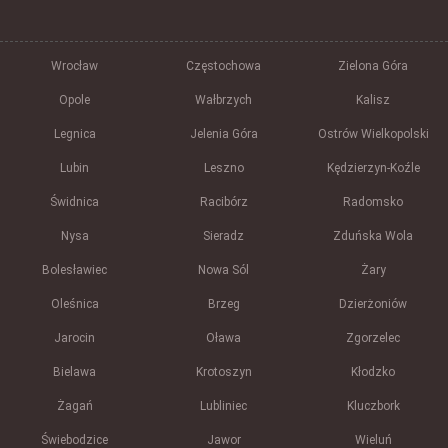
Wrocław
Częstochowa
Zielona Góra
Opole
Wałbrzych
Kalisz
Legnica
Jelenia Góra
Ostrów Wielkopolski
Lubin
Leszno
Kędzierzyn-Koźle
Świdnica
Racibórz
Radomsko
Nysa
Sieradz
Zduńska Wola
Bolesławiec
Nowa Sól
Żary
Oleśnica
Brzeg
Dzierżoniów
Jarocin
Oława
Zgorzelec
Bielawa
Krotoszyn
Kłodzko
Żagań
Lubliniec
Kluczbork
Świebodzice
Jawor
Wieluń