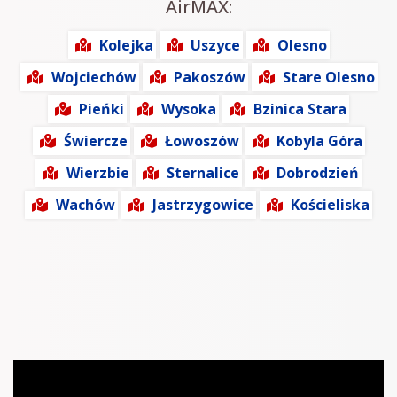
AirMAX:
Kolejka
Uszyce
Olesno
Wojciechów
Pakoszów
Stare Olesno
Pieńki
Wysoka
Bzinica Stara
Świercze
Łowoszów
Kobyla Góra
Wierzbie
Sternalice
Dobrodzień
Wachów
Jastrzygowice
Kościeliska