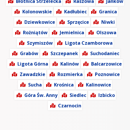
Błotnica Strzelecka
Raszowa
Janków
Kolonowskie
Kadłubiec
Granica
Dziewkowice
Sprzęcice
Niwki
Rożniątów
Jemielnica
Olszowa
Szymiszów
Ligota Czamborowa
Grabów
Szczepanek
Suchodaniec
Ligota Górna
Kalinów
Balcarzowice
Zawadzkie
Rozmierka
Poznowice
Sucha
Krośnica
Kalinowice
Góra Św. Anny
Siedlec
Izbicko
Czarnocin