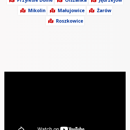
Przylesie Dolne
Olszanka
Jędrzejów
Mikolin
Małujowice
Żarów
Roszkowice