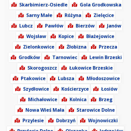
Skarbimierz-Osiedle
Gola Grodkowska
Sarny Małe
Różyna
Zielęcice
Lubcz
Pawłów
Bierzów
Janów
Wojsław
Kopice
Błażejowice
Zielonkowice
Żłobizna
Przecza
Grodków
Tarnowiec
Lewin Brzeski
Skorogoszcz
Łukowice Brzeskie
Ptakowice
Lubsza
Młodoszowice
Szydłowice
Kościerzyce
Łosiów
Michałowice
Kolnica
Brzeg
Nowa Wieś Mała
Starowice Dolne
Przylesie
Dobrzyń
Wojnowiczki