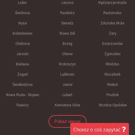
Lubin
Leszno
Kędzierzyn-Koźle
Świdnica
Racibórz
Radomsko
Nysa
Sieradz
Zduńska Wola
Bolesławiec
Nowa Sól
Żary
Oleśnica
Brzeg
Dzierżoniów
Jarocin
Oława
Zgorzelec
Bielawa
Krotoszyn
Kłodzko
Żagań
Lubliniec
Kluczbork
Świebodzice
Jawor
Wieluń
Nowa Ruda - Słupiec
Lubań
Prudnik
Rawicz
Kamienna Góra
Strzelce Opolskie
Pokaż więcej
Chcesz o coś zapytać