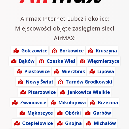
Airmax Internet Lubcz i okolice:
Miejscowości objęte zasięgiem sieci
AirMAX:
Golczowice
Borkowice
Kruszyna
Bąków
Czeska Wieś
Więcmierzyce
Piastowice
Wierzbnik
Lipowa
Nowy Świat
Tarnów Grodkowski
Pisarzowice
Jankowice Wielkie
Zwanowice
Mikołajowa
Brzezina
Mąkoszyce
Obórki
Garbów
Czepielowice
Gnojna
Michałów