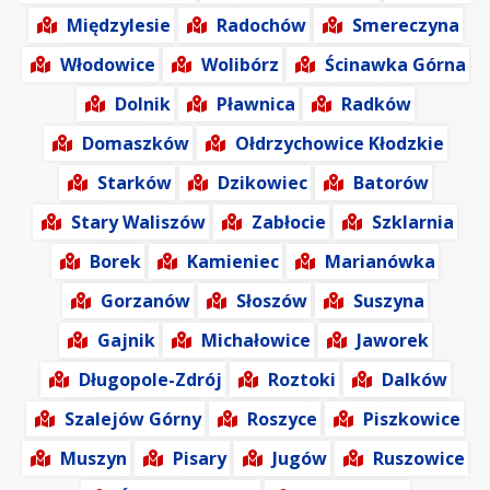
Międzylesie
Radochów
Smereczyna
Włodowice
Wolibórz
Ścinawka Górna
Dolnik
Pławnica
Radków
Domaszków
Ołdrzychowice Kłodzkie
Starków
Dzikowiec
Batorów
Stary Waliszów
Zabłocie
Szklarnia
Borek
Kamieniec
Marianówka
Gorzanów
Słoszów
Suszyna
Gajnik
Michałowice
Jaworek
Długopole-Zdrój
Roztoki
Dalków
Szalejów Górny
Roszyce
Piszkowice
Muszyn
Pisary
Jugów
Ruszowice