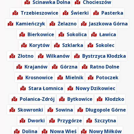
Ścinawka Dolna
Chocieszów
Trzebieszowice
Świerki
Pasterka
Kamieńczyk
Żelazno
Jaszkowa Górna
Bierkowice
Sokolica
Ławica
Korytów
Szklarka
Sokolec
Złotno
Wilkanów
Bystrzyca Kłodzka
Krajanów
Górzna
Ratno Dolne
Krosnowice
Mielnik
Potoczek
Stara Łomnica
Nowy Dzikowiec
Polanica-Zdrój
Bytkowice
Kłodzko
Skowronki
Sowina
Długopole Górne
Dworki
Przygórze
Szczytna
Dolina
Nowa Wieś
Nowy Miłków