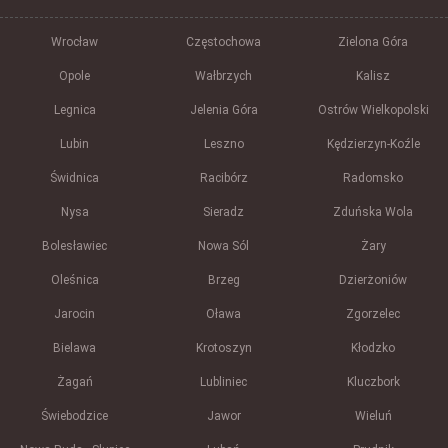
Wrocław
Częstochowa
Zielona Góra
Opole
Wałbrzych
Kalisz
Legnica
Jelenia Góra
Ostrów Wielkopolski
Lubin
Leszno
Kędzierzyn-Koźle
Świdnica
Racibórz
Radomsko
Nysa
Sieradz
Zduńska Wola
Bolesławiec
Nowa Sól
Żary
Oleśnica
Brzeg
Dzierżoniów
Jarocin
Oława
Zgorzelec
Bielawa
Krotoszyn
Kłodzko
Żagań
Lubliniec
Kluczbork
Świebodzice
Jawor
Wieluń