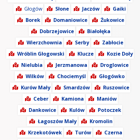
Głogów
Słone
Jaczów
Gaiki
Borek
Domaniowice
Żukowice
Dobrzejowice
Białołęka
Wierzchownia
Serby
Zabłocie
Wróblin Głogowski
Klucze
Kozie Doły
Nielubia
Jerzmanowa
Droglowice
Wilków
Chociemyśl
Głogówko
Kurów Mały
Smardzów
Ruszowice
Ceber
Kamiona
Maniów
Dankowice
Kulów
Potoczek
Łagoszów Mały
Kromolin
Krzekotówek
Turów
Czerna