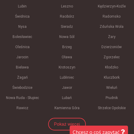
Lubin
Leszno
Kędzierzyn-Koźle
Świdnica
Racibórz
Radomsko
Nysa
Sieradz
Zduńska Wola
Bolesławiec
Nowa Sól
Żary
Oleśnica
Brzeg
Dzierżoniów
Jarocin
Oława
Zgorzelec
Bielawa
Krotoszyn
Kłodzko
Żagań
Lubliniec
Kluczbork
Świebodzice
Jawor
Wieluń
Nowa Ruda - Słupiec
Lubań
Prudnik
Rawicz
Kamienna Góra
Strzelce Opolskie
Pokaż więcej
Chcesz o coś zapytać