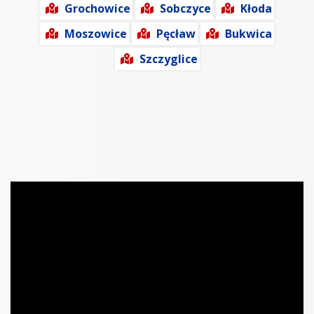
Grochowice
Sobczyce
Kłoda
Moszowice
Pęcław
Bukwica
Szczyglice