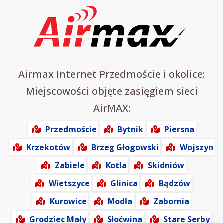
Airmax Internet Przedmoście i okolice:
Miejscowości objęte zasięgiem sieci
AirMAX:
Przedmoście
Bytnik
Piersna
Krzekotów
Brzeg Głogowski
Wojszyn
Zabiele
Kotla
Skidniów
Wietszyce
Glinica
Bądzów
Kurowice
Modła
Zabornia
Grodziec Mały
Słoćwina
Stare Serby