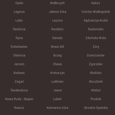
Opole
Wałbrzych
Kalisz
Legnica
Jelenia Góra
Ostrów Wielkopolski
Lubin
Leszno
Kędzierzyn-Koźle
Świdnica
Racibórz
Radomsko
Nysa
Sieradz
Zduńska Wola
Bolesławiec
Nowa Sól
Żary
Oleśnica
Brzeg
Dzierżoniów
Jarocin
Oława
Zgorzelec
Bielawa
Krotoszyn
Kłodzko
Żagań
Lubliniec
Kluczbork
Świebodzice
Jawor
Wieluń
Nowa Ruda - Słupiec
Lubań
Prudnik
Rawicz
Kamienna Góra
Strzelce Opolskie