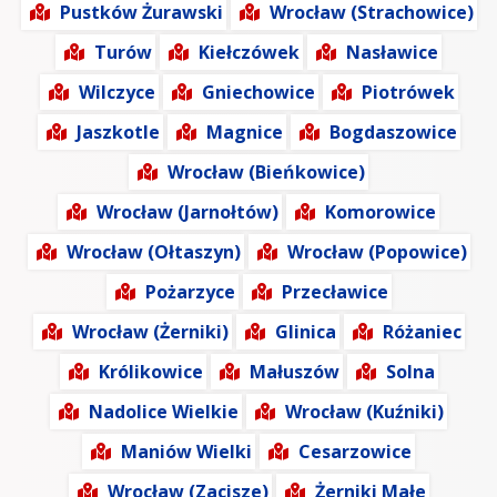
Pustków Żurawski
Wrocław (Strachowice)
Turów
Kiełczówek
Nasławice
Wilczyce
Gniechowice
Piotrówek
Jaszkotle
Magnice
Bogdaszowice
Wrocław (Bieńkowice)
Wrocław (Jarnołtów)
Komorowice
Wrocław (Ołtaszyn)
Wrocław (Popowice)
Pożarzyce
Przecławice
Wrocław (Żerniki)
Glinica
Różaniec
Królikowice
Małuszów
Solna
Nadolice Wielkie
Wrocław (Kuźniki)
Maniów Wielki
Cesarzowice
Wrocław (Zacisze)
Żerniki Małe