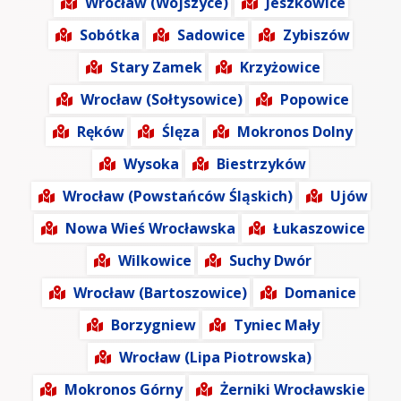
Wrocław (Wojszyce)
Jeszkowice
Sobótka
Sadowice
Zybiszów
Stary Zamek
Krzyżowice
Wrocław (Sołtysowice)
Popowice
Ręków
Ślęza
Mokronos Dolny
Wysoka
Biestrzyków
Wrocław (Powstańców Śląskich)
Ujów
Nowa Wieś Wrocławska
Łukaszowice
Wilkowice
Suchy Dwór
Wrocław (Bartoszowice)
Domanice
Borzygniew
Tyniec Mały
Wrocław (Lipa Piotrowska)
Mokronos Górny
Żerniki Wrocławskie