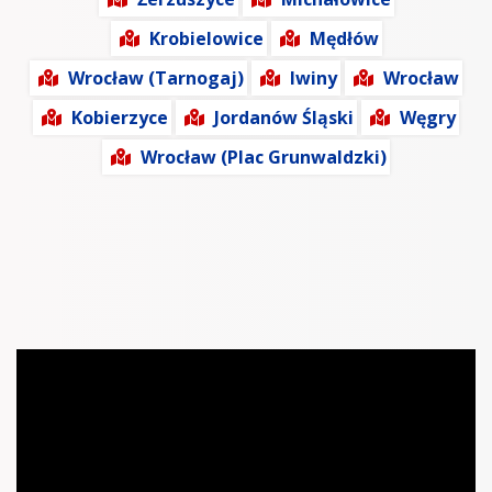
Krobielowice
Mędłów
Wrocław (Tarnogaj)
Iwiny
Wrocław
Kobierzyce
Jordanów Śląski
Węgry
Wrocław (Plac Grunwaldzki)