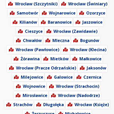
Wrocław (Szczytniki)
Wrocław (Świniary)
Samotwór
Wojnarowice
Ozorzyce
Kilianów
Baranowice
Jaszowice
Cieszyce
Wrocław (Zawidawie)
Chwałów
Mleczna
Bogunów
Wrocław (Pawłowice)
Wrocław (Klecina)
Żórawina
Mietków
Małkowice
Wrocław (Pracze Odrzańskie)
Jaksonów
Milejowice
Galowice
Czernica
Wojnowice
Wrocław (Strachocin)
Mirosławice
Wrocław (Nadodrze)
Strachów
Długołęka
Wrocław (Księże)
Żerzuszyce
Michałowice