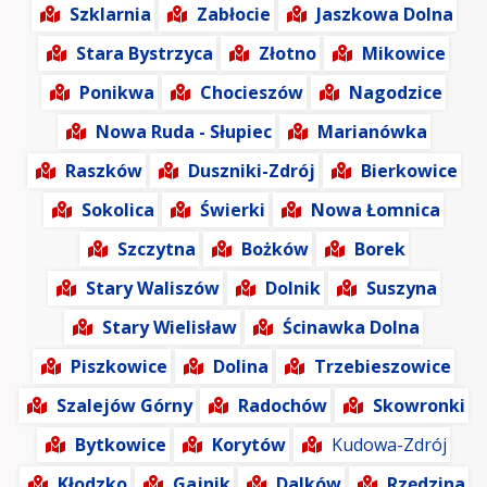
Szklarnia
Zabłocie
Jaszkowa Dolna
Stara Bystrzyca
Złotno
Mikowice
Ponikwa
Chocieszów
Nagodzice
Nowa Ruda - Słupiec
Marianówka
Raszków
Duszniki-Zdrój
Bierkowice
Sokolica
Świerki
Nowa Łomnica
Szczytna
Bożków
Borek
Stary Waliszów
Dolnik
Suszyna
Stary Wielisław
Ścinawka Dolna
Piszkowice
Dolina
Trzebieszowice
Szalejów Górny
Radochów
Skowronki
Bytkowice
Korytów
Kudowa-Zdrój
Kłodzko
Gajnik
Dalków
Rzędzina