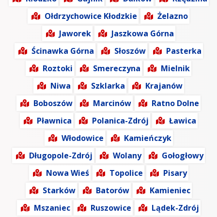
Ołdrzychowice Kłodzkie
Żelazno
Jaworek
Jaszkowa Górna
Ścinawka Górna
Słoszów
Pasterka
Roztoki
Smereczyna
Mielnik
Niwa
Szklarka
Krajanów
Boboszów
Marcinów
Ratno Dolne
Pławnica
Polanica-Zdrój
Ławica
Włodowice
Kamieńczyk
Długopole-Zdrój
Wolany
Gołogłowy
Nowa Wieś
Topolice
Pisary
Starków
Batorów
Kamieniec
Mszaniec
Ruszowice
Lądek-Zdrój