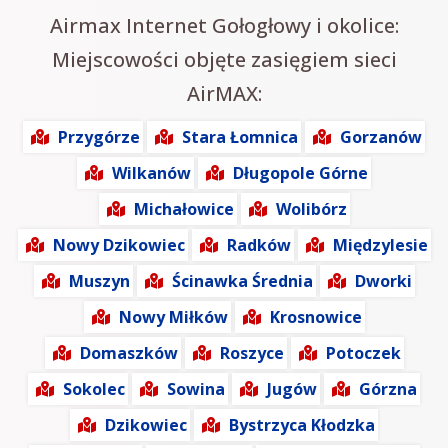
Airmax Internet Gołogłowy i okolice:
Miejscowości objęte zasięgiem sieci
AirMAX:
Przygórze
Stara Łomnica
Gorzanów
Wilkanów
Długopole Górne
Michałowice
Wolibórz
Nowy Dzikowiec
Radków
Międzylesie
Muszyn
Ścinawka Średnia
Dworki
Nowy Miłków
Krosnowice
Domaszków
Roszyce
Potoczek
Sokolec
Sowina
Jugów
Górzna
Dzikowiec
Bystrzyca Kłodzka