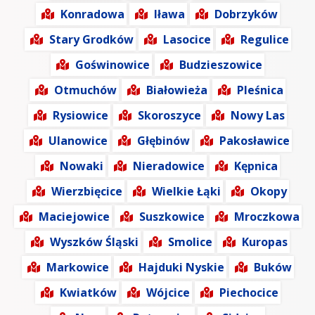
Konradowa
Iława
Dobrzyków
Stary Grodków
Lasocice
Regulice
Goświnowice
Budzieszowice
Otmuchów
Białowieża
Pleśnica
Rysiowice
Skoroszyce
Nowy Las
Ulanowice
Głębinów
Pakosławice
Nowaki
Nieradowice
Kępnica
Wierzbięcice
Wielkie Łąki
Okopy
Maciejowice
Suszkowice
Mroczkowa
Wyszków Śląski
Smolice
Kuropas
Markowice
Hajduki Nyskie
Buków
Kwiatków
Wójcice
Piechocice