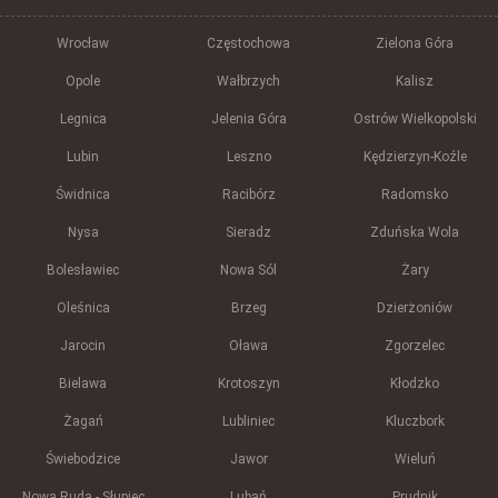
Wrocław
Częstochowa
Zielona Góra
Opole
Wałbrzych
Kalisz
Legnica
Jelenia Góra
Ostrów Wielkopolski
Lubin
Leszno
Kędzierzyn-Koźle
Świdnica
Racibórz
Radomsko
Nysa
Sieradz
Zduńska Wola
Bolesławiec
Nowa Sól
Żary
Oleśnica
Brzeg
Dzierżoniów
Jarocin
Oława
Zgorzelec
Bielawa
Krotoszyn
Kłodzko
Żagań
Lubliniec
Kluczbork
Świebodzice
Jawor
Wieluń
Nowa Ruda - Słupiec
Lubań
Prudnik