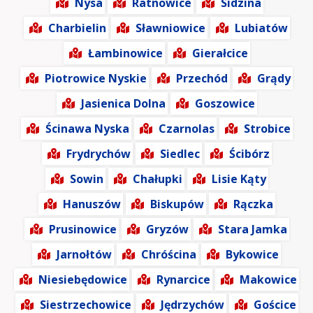
Nysa
Ratnowice
Sidzina
Charbielin
Sławniowice
Lubiatów
Łambinowice
Gierałcice
Piotrowice Nyskie
Przechód
Grądy
Jasienica Dolna
Goszowice
Ścinawa Nyska
Czarnolas
Strobice
Frydrychów
Siedlec
Ścibórz
Sowin
Chałupki
Lisie Kąty
Hanuszów
Biskupów
Rączka
Prusinowice
Gryzów
Stara Jamka
Jarnołtów
Chróścina
Bykowice
Niesiebędowice
Rynarcice
Makowice
Siestrzechowice
Jędrzychów
Gościce