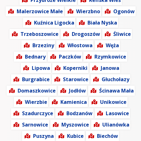
Przydroże Wielkie
Reńska Wieś
Malerzowice Małe
Wierzbno
Ogonów
Kuźnica Ligocka
Biała Nyska
Trzeboszowice
Drogoszów
Śliwice
Brzeziny
Włostowa
Węża
Bednary
Paczków
Rzymkowice
Lipowa
Koperniki
Janowa
Burgrabice
Starowice
Głuchołazy
Domaszkowice
Jodłów
Ścinawa Mała
Wierzbie
Kamienica
Unikowice
Szadurczyce
Bodzanów
Lasowice
Sarnowice
Myszowice
Ulianówka
Puszyna
Kubice
Biechów