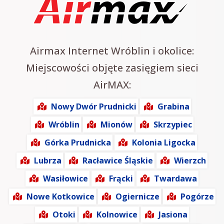
Airmax Internet Wróblin i okolice:
Miejscowości objęte zasięgiem sieci
AirMAX:
Nowy Dwór Prudnicki
Grabina
Wróblin
Mionów
Skrzypiec
Górka Prudnicka
Kolonia Ligocka
Lubrza
Racławice Śląskie
Wierzch
Wasiłowice
Frącki
Twardawa
Nowe Kotkowice
Ogiernicze
Pogórze
Otoki
Kolnowice
Jasiona