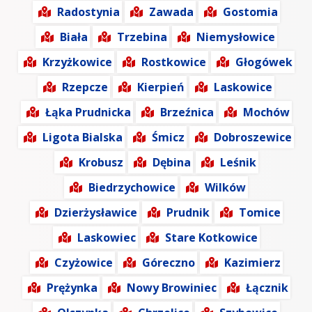
Radostynia
Zawada
Gostomia
Biała
Trzebina
Niemysłowice
Krzyżkowice
Rostkowice
Głogówek
Rzepcze
Kierpień
Laskowice
Łąka Prudnicka
Brzeźnica
Mochów
Ligota Bialska
Śmicz
Dobroszewice
Krobusz
Dębina
Leśnik
Biedrzychowice
Wilków
Dzierżysławice
Prudnik
Tomice
Laskowiec
Stare Kotkowice
Czyżowice
Góreczno
Kazimierz
Prężynka
Nowy Browiniec
Łącznik