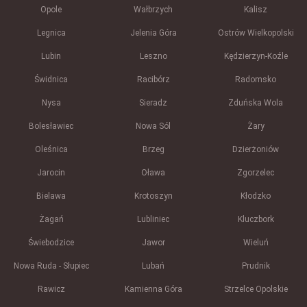
Opole
Wałbrzych
Kalisz
Legnica
Jelenia Góra
Ostrów Wielkopolski
Lubin
Leszno
Kędzierzyn-Koźle
Świdnica
Racibórz
Radomsko
Nysa
Sieradz
Zduńska Wola
Bolesławiec
Nowa Sól
Żary
Oleśnica
Brzeg
Dzierżoniów
Jarocin
Oława
Zgorzelec
Bielawa
Krotoszyn
Kłodzko
Żagań
Lubliniec
Kluczbork
Świebodzice
Jawor
Wieluń
Nowa Ruda - Słupiec
Lubań
Prudnik
Rawicz
Kamienna Góra
Strzelce Opolskie