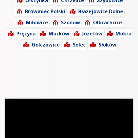
Olszynka
Chrzelice
Szybowice
Browiniec Polski
Błażejowice Dolne
Miłowice
Szonów
Olbrachcice
Prężyna
Mucków
Józefów
Mokra
Golczowice
Solec
Słoków