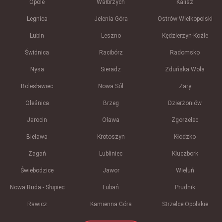
Opole
Wałbrzych
Kalisz
Legnica
Jelenia Góra
Ostrów Wielkopolski
Lubin
Leszno
Kędzierzyn-Koźle
Świdnica
Racibórz
Radomsko
Nysa
Sieradz
Zduńska Wola
Bolesławiec
Nowa Sól
Żary
Oleśnica
Brzeg
Dzierżoniów
Jarocin
Oława
Zgorzelec
Bielawa
Krotoszyn
Kłodzko
Żagań
Lubliniec
Kluczbork
Świebodzice
Jawor
Wieluń
Nowa Ruda - Słupiec
Lubań
Prudnik
Rawicz
Kamienna Góra
Strzelce Opolskie