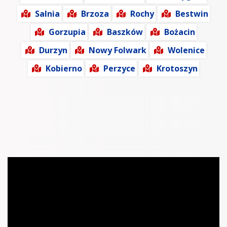
Salnia
Brzoza
Rochy
Bestwin
Gorzupia
Baszków
Bożacin
Durzyn
Nowy Folwark
Wolenice
Kobierno
Perzyce
Krotoszyn