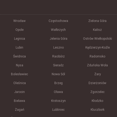
Wrocław
Częstochowa
Zielona Góra
Opole
Wałbrzych
Kalisz
Legnica
Jelenia Góra
Ostrów Wielkopolski
Lubin
Leszno
Kędzierzyn-Koźle
Świdnica
Racibórz
Radomsko
Nysa
Sieradz
Zduńska Wola
Bolesławiec
Nowa Sól
Żary
Oleśnica
Brzeg
Dzierżoniów
Jarocin
Oława
Zgorzelec
Bielawa
Krotoszyn
Kłodzko
Żagań
Lubliniec
Kluczbork