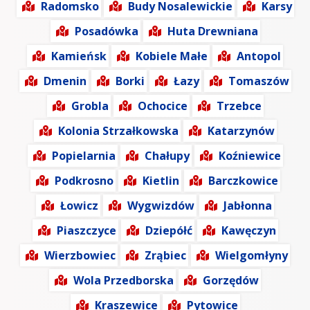
Radomsko
Budy Nosalewickie
Karsy
Posadówka
Huta Drewniana
Kamieńsk
Kobiele Małe
Antopol
Dmenin
Borki
Łazy
Tomaszów
Grobla
Ochocice
Trzebce
Kolonia Strzałkowska
Katarzynów
Popielarnia
Chałupy
Koźniewice
Podkrosno
Kietlin
Barczkowice
Łowicz
Wygwizdów
Jabłonna
Piaszczyce
Dziepółć
Kawęczyn
Wierzbowiec
Zrąbiec
Wielgomłyny
Wola Przedborska
Gorzędów
Kraszewice
Pytowice