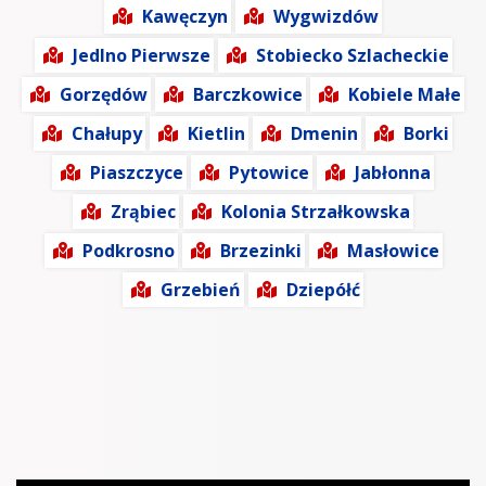
Kawęczyn
Wygwizdów
Jedlno Pierwsze
Stobiecko Szlacheckie
Gorzędów
Barczkowice
Kobiele Małe
Chałupy
Kietlin
Dmenin
Borki
Piaszczyce
Pytowice
Jabłonna
Zrąbiec
Kolonia Strzałkowska
Podkrosno
Brzezinki
Masłowice
Grzebień
Dziepółć