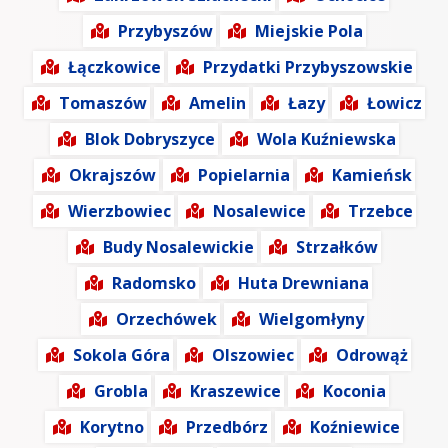
Przybyszów
Miejskie Pola
Łączkowice
Przydatki Przybyszowskie
Tomaszów
Amelin
Łazy
Łowicz
Blok Dobryszyce
Wola Kuźniewska
Okrajszów
Popielarnia
Kamieńsk
Wierzbowiec
Nosalewice
Trzebce
Budy Nosalewickie
Strzałków
Radomsko
Huta Drewniana
Orzechówek
Wielgomłyny
Sokola Góra
Olszowiec
Odrowąż
Grobla
Kraszewice
Koconia
Korytno
Przedbórz
Koźniewice