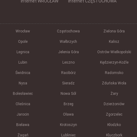
Internet WROCŁAW
Internet CZĘSTOCHOWA
Wrocław
Częstochowa
Zielona Góra
Opole
Wałbrzych
Kalisz
Legnica
Jelenia Góra
Ostrów Wielkopolski
Lubin
Leszno
Kędzierzyn-Koźle
Świdnica
Racibórz
Radomsko
Nysa
Sieradz
Zduńska Wola
Bolesławiec
Nowa Sól
Żary
Oleśnica
Brzeg
Dzierżoniów
Jarocin
Oława
Zgorzelec
Bielawa
Krotoszyn
Kłodzko
Żagań
Lubliniec
Kluczbork