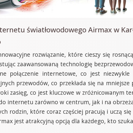
nternetu światłowodowego Airmax w Karł
o
innowacyjne rozwiązanie, które cieszy się rosną
zystując zaawansowaną technologię bezprzewod
ilne połączenie internetowe, co jest niezwykle 
jnych przewodów, co przekłada się na mniejsze p
eroki zasięg, co jest kluczowe w zróżnicowanym 
o internetu zarówno w centrum, jak i na obrzeżac
rodzin, które coraz częściej pracują i uczą się 
rmax jest atrakcyjną opcją dla każdego, kto szuka