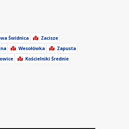
wa Świdnica
Zacisze
lna
Wesołówka
Zapusta
łowice
Kościelniki Średnie