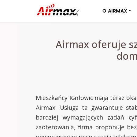
O AIRMAX
Airmax oferuje s
domó
Mieszkańcy Karłowic mają teraz okaz
Airmax. Usługa ta gwarantuje stab
bardziej wymagających zadań cy
zaoferowania, firma proponuje bezp
nowoczesnego rozwiązania telekom