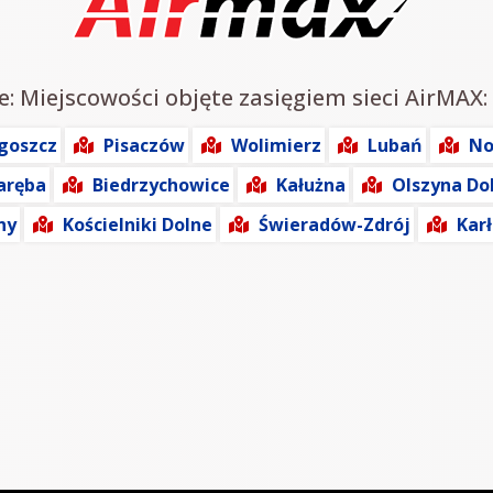
e: Miejscowości objęte zasięgiem sieci AirMAX:
goszcz
Pisaczów
Wolimierz
Lubań
No
aręba
Biedrzychowice
Kałużna
Olszyna Do
ny
Kościelniki Dolne
Świeradów-Zdrój
Kar