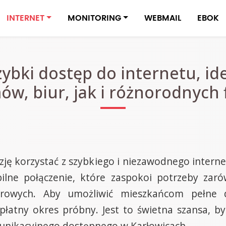
INTERNET
MONITORING
WEBMAIL
EBOK
zybki dostęp do internetu, id
w, biur, jak i różnorodnych 
ję korzystać z szybkiego i niezawodnego internet
ilne połączenie, które zaspokoi potrzeby zar
frowych. Aby umożliwić mieszkańcom pełne
łatny okres próbny. Jest to świetna szansa, by
unikacyjnego dostępnego w Karłowicach.