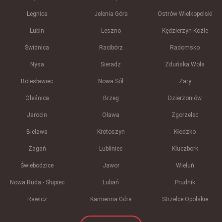
Legnica
Jelenia Góra
Ostrów Wielkopolski
Lubin
Leszno
Kędzierzyn-Koźle
Świdnica
Racibórz
Radomsko
Nysa
Sieradz
Zduńska Wola
Bolesławiec
Nowa Sól
Żary
Oleśnica
Brzeg
Dzierżoniów
Jarocin
Oława
Zgorzelec
Bielawa
Krotoszyn
Kłodzko
Żagań
Lubliniec
Kluczbork
Świebodzice
Jawor
Wieluń
Nowa Ruda - Słupiec
Lubań
Prudnik
Rawicz
Kamienna Góra
Strzelce Opolskie