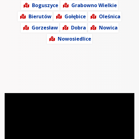
Boguszyce
Grabowno Wielkie
Bierutów
Gołębice
Oleśnica
Gorzesław
Dobra
Nowica
Nowosiedlice