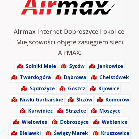
Airmax Internet Dobroszyce i okolice:
Miejscowości objęte zasięgiem sieci
AirMAX:
Solniki Małe
Syców
Jenkowice
Twardogóra
Dąbrowa
Chełstówek
Sądrożyce
Goszcz
Kijowice
Niwki Garbarskie
Ślizów
Komorów
Karwiniec
Strzelce
Moszyce
Wielowieś
Dobroszyce
Wabienice
Bielawki
Święty Marek
Kruszowice