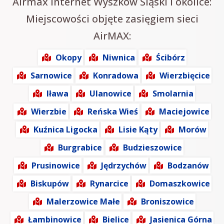
Airmax Internet Wyszków Śląski i okolice:
Miejscowości objęte zasięgiem sieci
AirMAX:
Okopy
Niwnica
Ścibórz
Sarnowice
Konradowa
Wierzbięcice
Iława
Ulanowice
Smolarnia
Wierzbie
Reńska Wieś
Maciejowice
Kuźnica Ligocka
Lisie Kąty
Morów
Burgrabice
Budzieszowice
Prusinowice
Jędrzychów
Bodzanów
Biskupów
Rynarcice
Domaszkowice
Malerzowice Małe
Broniszowice
Łambinowice
Bielice
Jasienica Górna