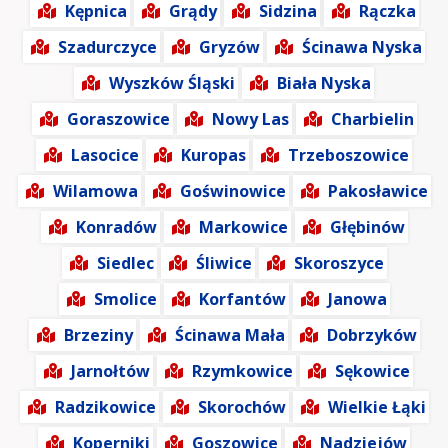
Kępnica
Grądy
Sidzina
Rączka
Szadurczyce
Gryzów
Ścinawa Nyska
Wyszków Śląski
Biała Nyska
Goraszowice
Nowy Las
Charbielin
Lasocice
Kuropas
Trzeboszowice
Wilamowa
Goświnowice
Pakosławice
Konradów
Markowice
Głębinów
Siedlec
Śliwice
Skoroszyce
Smolice
Korfantów
Janowa
Brzeziny
Ścinawa Mała
Dobrzyków
Jarnołtów
Rzymkowice
Sękowice
Radzikowice
Skorochów
Wielkie Łąki
Koperniki
Goszowice
Nadziejów