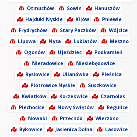
Otmuchów
Sowin
Hanuszów
Hajduki Nyskie
Kijów
Pniewie
Frydrychów
Stary Paczków
Wójcice
Lipowa
Nysa
Lubiatów
Meszno
Ogonów
Ujeździec
Podkamień
Nieradowice
Niesiebędowice
Rysiowice
Ulianówka
Pleśnica
Piotrowice Nyskie
Suszkowice
Kwiatków
Korzekwice
Czarnolas
Piechocice
Nowy Świętów
Regulice
Nowaki
Przechód
Wierzbno
Bykowice
Jasienica Dolna
Lasowice