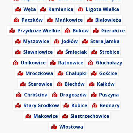
Węża
Kamienica
Ligota Wielka
Paczków
Mańkowice
Białowieża
Przydroże Wielkie
Buków
Gierałcice
Myszowice
Jodłów
Stara Jamka
Sławniowice
Śmieciak
Strobice
Unikowice
Ratnowice
Głuchołazy
Mroczkowa
Chałupki
Gościce
Starowice
Biechów
Kałków
Chróścina
Drogoszów
Puszyna
Stary Grodków
Kubice
Bednary
Makowice
Siestrzechowice
Włostowa