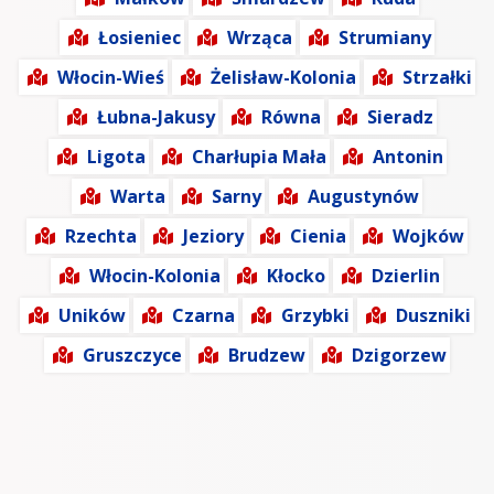
Łosieniec
Wrząca
Strumiany
Włocin-Wieś
Żelisław-Kolonia
Strzałki
Łubna-Jakusy
Równa
Sieradz
Ligota
Charłupia Mała
Antonin
Warta
Sarny
Augustynów
Rzechta
Jeziory
Cienia
Wojków
Włocin-Kolonia
Kłocko
Dzierlin
Uników
Czarna
Grzybki
Duszniki
Gruszczyce
Brudzew
Dzigorzew