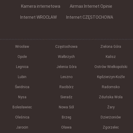
Kamera internetowa
Airmax Internet Opinie
Internet WROCŁAW
Internet CZĘSTOCHOWA
Wrocław
Częstochowa
Zielona Góra
Opole
Wałbrzych
Kalisz
Legnica
Jelenia Góra
Ostrów Wielkopolski
Lubin
Leszno
Kędzierzyn-Koźle
Świdnica
Racibórz
Radomsko
Nysa
Sieradz
Zduńska Wola
Bolesławiec
Nowa Sól
Żary
Oleśnica
Brzeg
Dzierżoniów
Jarocin
Oława
Zgorzelec