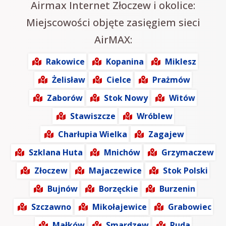
Airmax Internet Złoczew i okolice:
Miejscowości objęte zasięgiem sieci
AirMAX:
Rakowice
Kopanina
Miklesz
Żelisław
Cielce
Prażmów
Zaborów
Stok Nowy
Witów
Stawiszcze
Wróblew
Charłupia Wielka
Zagajew
Szklana Huta
Mnichów
Grzymaczew
Złoczew
Majaczewice
Stok Polski
Bujnów
Borzęckie
Burzenin
Szczawno
Mikołajewice
Grabowiec
Małków
Smardzew
Ruda