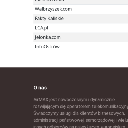
Walbrzyszek.com
Fakty Kaliskie
LCA.pl
Jelonka.com
InfoOstrów
O nas
AirMAX jest nowoczesnym i dynamicznie
rozwijającym się operatorem telekomunikacyjn
Świadczymy usługi dla klientów biznesowych,
administracji państwowej, samorządowej i wielu
innych odbiorców na najwyższym, europejskim