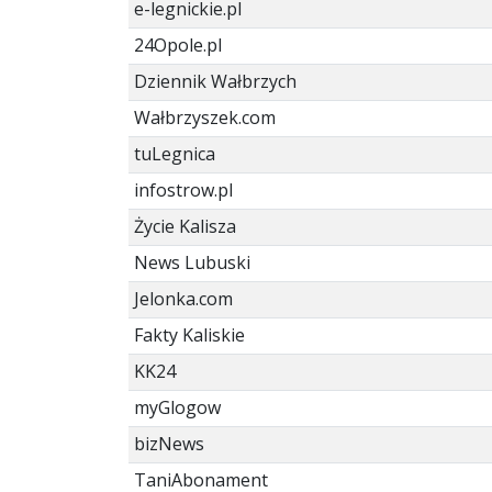
e-legnickie.pl
24Opole.pl
Dziennik Wałbrzych
Wałbrzyszek.com
tuLegnica
infostrow.pl
Życie Kalisza
News Lubuski
Jelonka.com
Fakty Kaliskie
KK24
myGlogow
bizNews
TaniAbonament