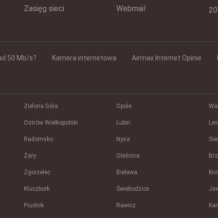
Zasięg sieci
Webmail
20
ad 50 Mb/s?
Kamera internetowa
Airmax Internet Opinie
Zielona Góra
Opole
Wał
Ostrów Wielkopolski
Lubin
Le
Radomsko
Nysa
Sie
Żary
Oleśnica
Br
Zgorzelec
Bielawa
Kro
Kluczbork
Świebodzice
Ja
Prudnik
Rawicz
Ka