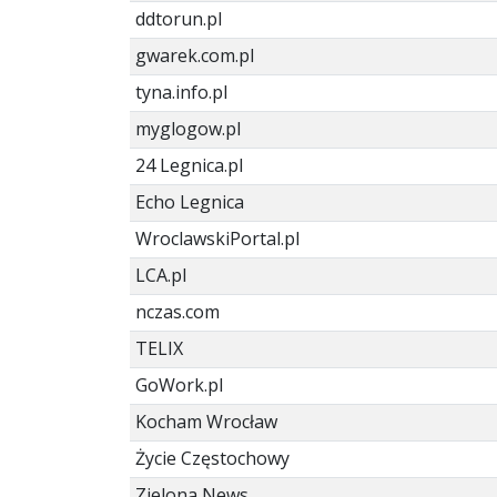
ddtorun.pl
gwarek.com.pl
tyna.info.pl
myglogow.pl
24 Legnica.pl
Echo Legnica
WroclawskiPortal.pl
LCA.pl
nczas.com
TELIX
GoWork.pl
Kocham Wrocław
Życie Częstochowy
Zielona News