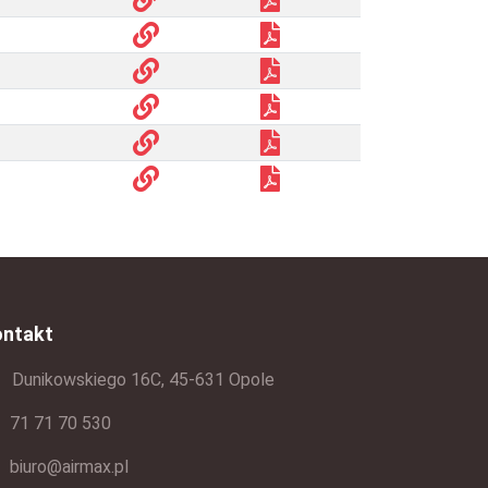
ontakt
Dunikowskiego 16C, 45-631 Opole
71 71 70 530
biuro@airmax.pl