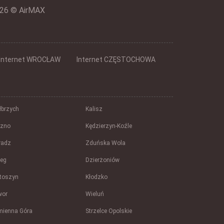
26 © AirMAX
Internet WROCŁAW
Internet CZĘSTOCHOWA
brzych
Kalisz
szno
Kędzierzyn-Koźle
radz
Zduńska Wola
zeg
Dzierżoniów
toszyn
Kłodzko
wor
Wieluń
mienna Góra
Strzelce Opolskie