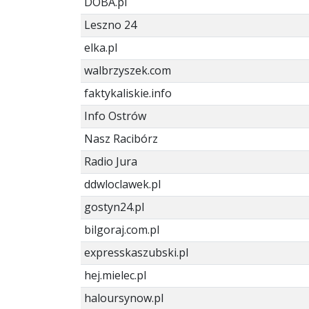
DOBA.pl
Leszno 24
elka.pl
walbrzyszek.com
faktykaliskie.info
Info Ostrów
Nasz Racibórz
Radio Jura
ddwloclawek.pl
gostyn24.pl
bilgoraj.com.pl
expresskaszubski.pl
hej.mielec.pl
haloursynow.pl