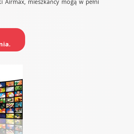
ęki Airmax, mieszkańcy mogą w pełni
nia.