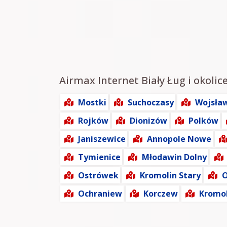
Airmax Internet Biały Ług i okolic
Mostki
Suchoczasy
Wojsła
Rojków
Dionizów
Polków
Janiszewice
Annopole Nowe
Tymienice
Młodawin Dolny
Ostrówek
Kromolin Stary
O
Ochraniew
Korczew
Kromo