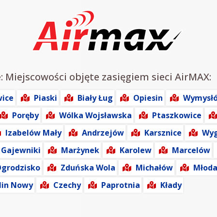
e: Miejscowości objęte zasięgiem sieci AirMAX:
wice
Piaski
Biały Ług
Opiesin
Wymysł
Poręby
Wólka Wojsławska
Ptaszkowice
Izabelów Mały
Andrzejów
Karsznice
Wyg
Gajewniki
Marżynek
Karolew
Marcelów
grodzisko
Zduńska Wola
Michałów
Młoda
lin Nowy
Czechy
Paprotnia
Kłady