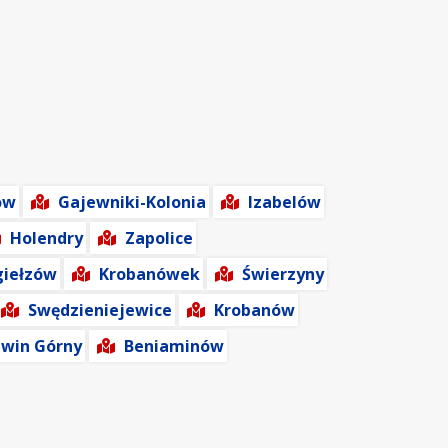
ów
Gajewniki-Kolonia
Izabelów
Holendry
Zapolice
iełzów
Krobanówek
Świerzyny
Swędzieniejewice
Krobanów
win Górny
Beniaminów