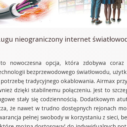
Ługu nieograniczony internet światłowo
to nowoczesna opcja, która zdobywa coraz 
technologii bezprzewodowego światłowodu, użytko
 potrzebę tradycyjnego okablowania. Airmax przy
nież dzięki stabilnemu połączeniu. Jest to szczeg
ingowe stały się codziennością. Dodatkowym atute
cza, że nawet w trudno dostępnych rejonach możl
arancja pełnej swobody w korzystaniu z sieci, be
y, które można dostosować do indywidualnych pot