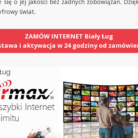
e się o jej jakości bez żadnych zobowiązań. Dzi
yfrowy świat.
ZAMÓW INTERNET Biały Ług
tawa i aktywacja w 24 godziny od zamówie