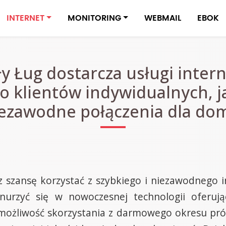
INTERNET
MONITORING
WEBMAIL
EBOK
ły Ług dostarcza usługi inter
 klientów indywidualnych, j
ezawodne połączenia dla domó
 szansę korzystać z szybkiego i niezawodnego i
nurzyć się w nowoczesnej technologii oferując
je możliwość skorzystania z darmowego okresu p