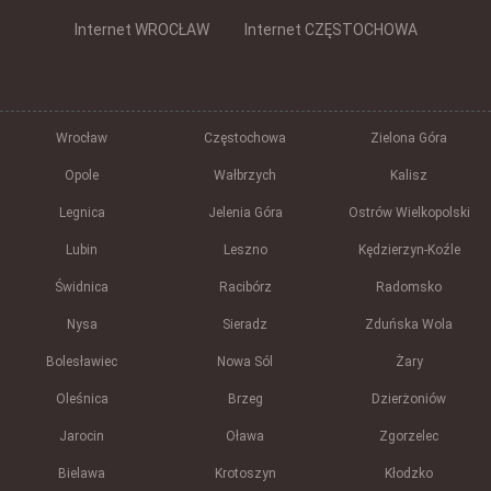
Internet WROCŁAW
Internet CZĘSTOCHOWA
Wrocław
Częstochowa
Zielona Góra
Opole
Wałbrzych
Kalisz
Legnica
Jelenia Góra
Ostrów Wielkopolski
Lubin
Leszno
Kędzierzyn-Koźle
Świdnica
Racibórz
Radomsko
Nysa
Sieradz
Zduńska Wola
Bolesławiec
Nowa Sól
Żary
Oleśnica
Brzeg
Dzierżoniów
Jarocin
Oława
Zgorzelec
Bielawa
Krotoszyn
Kłodzko