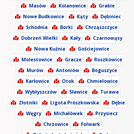
Masów
Kolanowice
Grabie
Nowe Budkowice
Kąty
Dębiniec
Schodnia
Borki
Chrząszczyce
Dobrzeń Wielki
Kały
Czarnowąsy
Nowa Kuźnia
Gościejowice
Molestowice
Gracze
Roszkowice
Murów
Antoniów
Boguszyce
Karłowice
Otok
Chmielowice
Wybłyszczów
Sławice
Turawa
Złotniki
Ligota Prószkowska
Dębie
Węgry
Michałówek
Przysiecz
Chrzowice
Folwark