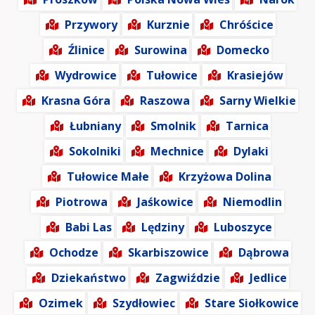
Przywory
Kurznie
Chróścice
Źlinice
Surowina
Domecko
Wydrowice
Tułowice
Krasiejów
Krasna Góra
Raszowa
Sarny Wielkie
Łubniany
Smolnik
Tarnica
Sokolniki
Mechnice
Dylaki
Tułowice Małe
Krzyżowa Dolina
Piotrowa
Jaśkowice
Niemodlin
Babi Las
Lędziny
Luboszyce
Ochodze
Skarbiszowice
Dąbrowa
Dziekaństwo
Zagwiździe
Jedlice
Ozimek
Szydłowiec
Stare Siołkowice