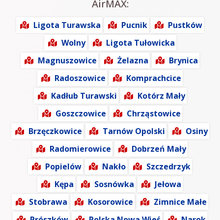
AirMAX:
Ligota Turawska
Pucnik
Pustków
Wolny
Ligota Tułowicka
Magnuszowice
Żelazna
Brynica
Radoszowice
Komprachcice
Kadłub Turawski
Kotórz Mały
Goszczowice
Chrząstowice
Brzęczkowice
Tarnów Opolski
Osiny
Radomierowice
Dobrzeń Mały
Popielów
Nakło
Szczedrzyk
Kępa
Sosnówka
Jełowa
Stobrawa
Kosorowice
Zimnice Małe
Prószków
Polska Nowa Wieś
Narok