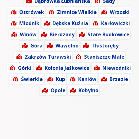
Dąbrówka Łubniańska
Sady
Ostrówek
Zimnice Wielkie
Wrzoski
Młodnik
Dębska Kuźnia
Karłowiczki
Winów
Bierdzany
Stare Budkowice
Góra
Wawelno
Tłustoręby
Zakrzów Turawski
Staniszcze Małe
Górki
Kolonia Jaśkowice
Niewodniki
Świerkle
Kup
Kaniów
Brzezie
Opole
Kobylno