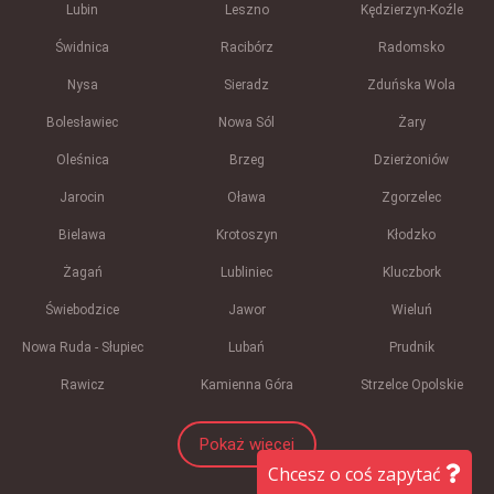
Lubin
Leszno
Kędzierzyn-Koźle
Świdnica
Racibórz
Radomsko
Nysa
Sieradz
Zduńska Wola
Bolesławiec
Nowa Sól
Żary
Oleśnica
Brzeg
Dzierżoniów
Jarocin
Oława
Zgorzelec
Bielawa
Krotoszyn
Kłodzko
Żagań
Lubliniec
Kluczbork
Świebodzice
Jawor
Wieluń
Nowa Ruda - Słupiec
Lubań
Prudnik
Rawicz
Kamienna Góra
Strzelce Opolskie
Pokaż więcej
Chcesz o coś zapytać