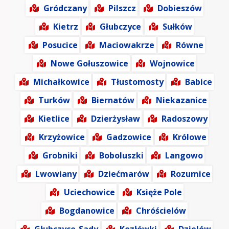
Gródczany
Pilszcz
Dobieszów
Kietrz
Głubczyce
Sułków
Posucice
Maciowakrze
Równe
Nowe Gołuszowice
Wojnowice
Michałkowice
Tłustomosty
Babice
Turków
Biernatów
Niekazanice
Kietlice
Dzierżysław
Radoszowy
Krzyżowice
Gadzowice
Królowe
Grobniki
Boboluszki
Langowo
Lwowiany
Dziećmarów
Rozumice
Uciechowice
Księże Pole
Bogdanowice
Chróścielów