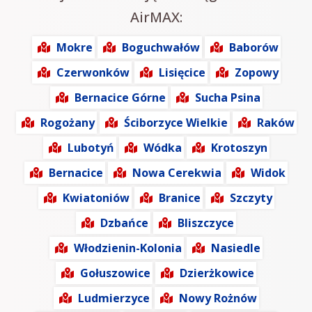
AirMAX:
Mokre
Boguchwałów
Baborów
Czerwonków
Lisięcice
Zopowy
Bernacice Górne
Sucha Psina
Rogożany
Ściborzyce Wielkie
Raków
Lubotyń
Wódka
Krotoszyn
Bernacice
Nowa Cerekwia
Widok
Kwiatoniów
Branice
Szczyty
Dzbańce
Bliszczyce
Włodzienin-Kolonia
Nasiedle
Gołuszowice
Dzierżkowice
Ludmierzyce
Nowy Rożnów