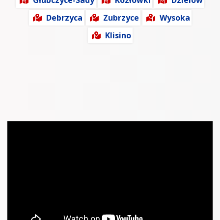
Głubczyce-Sady
Kozłówki
Dzielów
Debrzyca
Zubrzyce
Wysoka
Klisino