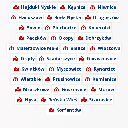
Hajduki Nyskie
Kępnica
Niwnica
Hanuszów
Biała Nyska
Drogoszów
Sowin
Piechocice
Koperniki
Paczków
Okopy
Dobrzyków
Malerzowice Małe
Bielice
Włostowa
Grądy
Szadurczyce
Goraszowice
Kwiatków
Myszowice
Rynarcice
Wierzbie
Prusinowice
Kamienica
Mroczkowa
Goszowice
Morów
Nysa
Reńska Wieś
Starowice
Korfantów