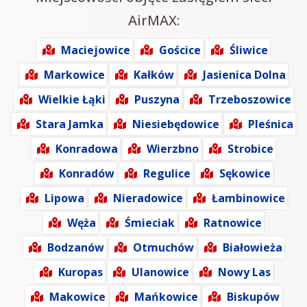
AirMAX:
Maciejowice
Gościce
Śliwice
Markowice
Kałków
Jasienica Dolna
Wielkie Łąki
Puszyna
Trzeboszowice
Stara Jamka
Niesiebędowice
Pleśnica
Konradowa
Wierzbno
Strobice
Konradów
Regulice
Sękowice
Lipowa
Nieradowice
Łambinowice
Węża
Śmieciak
Ratnowice
Bodzanów
Otmuchów
Białowieża
Kuropas
Ulanowice
Nowy Las
Makowice
Mańkowice
Biskupów