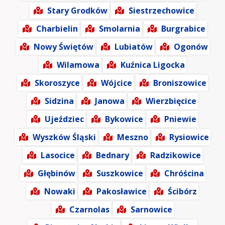
Stary Grodków
Siestrzechowice
Charbielin
Smolarnia
Burgrabice
Nowy Świętów
Lubiatów
Ogonów
Wilamowa
Kuźnica Ligocka
Skoroszyce
Wójcice
Broniszowice
Sidzina
Janowa
Wierzbięcice
Ujeździec
Bykowice
Pniewie
Wyszków Śląski
Meszno
Rysiowice
Lasocice
Bednary
Radzikowice
Głębinów
Suszkowice
Chróścina
Nowaki
Pakosławice
Ścibórz
Czarnolas
Sarnowice