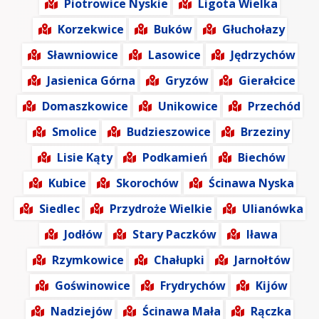
Piotrowice Nyskie
Ligota Wielka
Korzekwice
Buków
Głuchołazy
Sławniowice
Lasowice
Jędrzychów
Jasienica Górna
Gryzów
Gierałcice
Domaszkowice
Unikowice
Przechód
Smolice
Budzieszowice
Brzeziny
Lisie Kąty
Podkamień
Biechów
Kubice
Skorochów
Ścinawa Nyska
Siedlec
Przydroże Wielkie
Ulianówka
Jodłów
Stary Paczków
Iława
Rzymkowice
Chałupki
Jarnołtów
Goświnowice
Frydrychów
Kijów
Nadziejów
Ścinawa Mała
Rączka