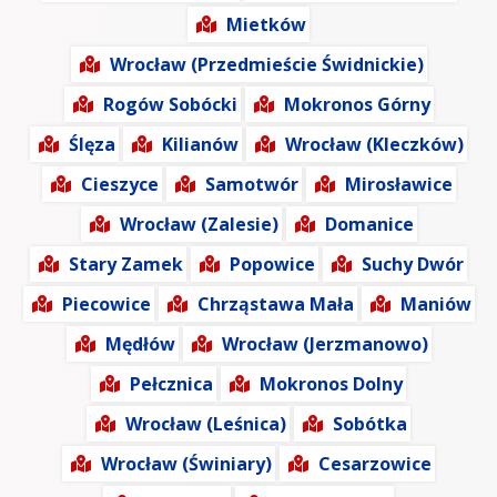
Mietków
Wrocław (Przedmieście Świdnickie)
Rogów Sobócki
Mokronos Górny
Ślęza
Kilianów
Wrocław (Kleczków)
Cieszyce
Samotwór
Mirosławice
Wrocław (Zalesie)
Domanice
Stary Zamek
Popowice
Suchy Dwór
Piecowice
Chrząstawa Mała
Maniów
Mędłów
Wrocław (Jerzmanowo)
Pełcznica
Mokronos Dolny
Wrocław (Leśnica)
Sobótka
Wrocław (Świniary)
Cesarzowice