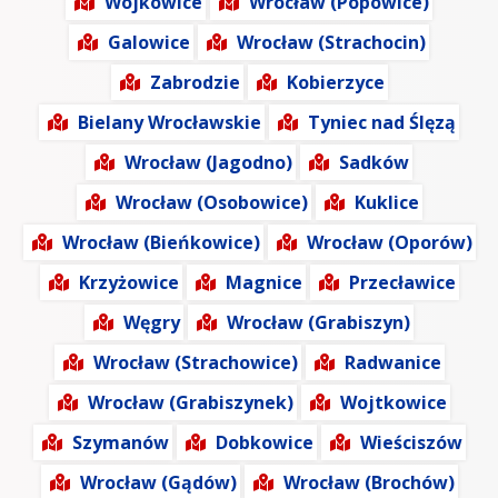
Wojkowice
Wrocław (Popowice)
Galowice
Wrocław (Strachocin)
Zabrodzie
Kobierzyce
Bielany Wrocławskie
Tyniec nad Ślęzą
Wrocław (Jagodno)
Sadków
Wrocław (Osobowice)
Kuklice
Wrocław (Bieńkowice)
Wrocław (Oporów)
Krzyżowice
Magnice
Przecławice
Węgry
Wrocław (Grabiszyn)
Wrocław (Strachowice)
Radwanice
Wrocław (Grabiszynek)
Wojtkowice
Szymanów
Dobkowice
Wieściszów
Wrocław (Gądów)
Wrocław (Brochów)