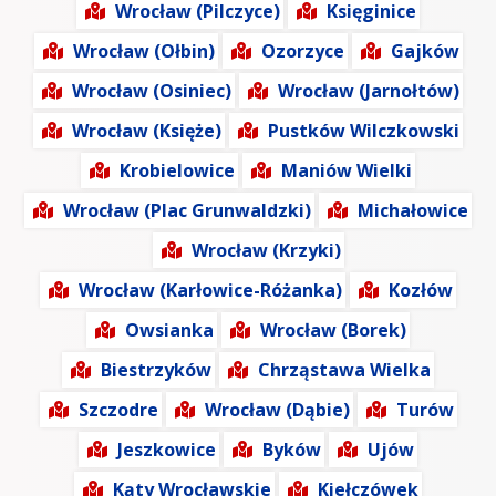
Wrocław (Pilczyce)
Księginice
Wrocław (Ołbin)
Ozorzyce
Gajków
Wrocław (Osiniec)
Wrocław (Jarnołtów)
Wrocław (Księże)
Pustków Wilczkowski
Krobielowice
Maniów Wielki
Wrocław (Plac Grunwaldzki)
Michałowice
Wrocław (Krzyki)
Wrocław (Karłowice-Różanka)
Kozłów
Owsianka
Wrocław (Borek)
Biestrzyków
Chrząstawa Wielka
Szczodre
Wrocław (Dąbie)
Turów
Jeszkowice
Byków
Ujów
Kąty Wrocławskie
Kiełczówek