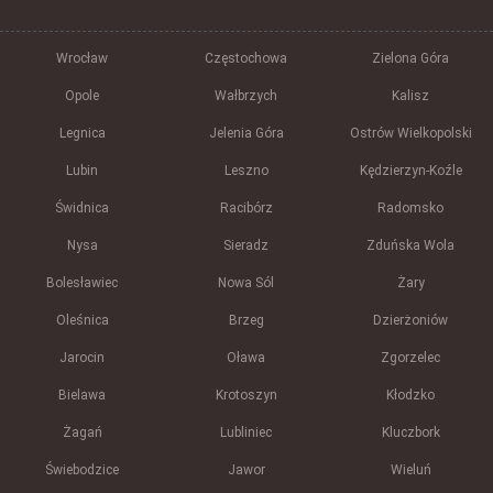
Wrocław
Częstochowa
Zielona Góra
Opole
Wałbrzych
Kalisz
Legnica
Jelenia Góra
Ostrów Wielkopolski
Lubin
Leszno
Kędzierzyn-Koźle
Świdnica
Racibórz
Radomsko
Nysa
Sieradz
Zduńska Wola
Bolesławiec
Nowa Sól
Żary
Oleśnica
Brzeg
Dzierżoniów
Jarocin
Oława
Zgorzelec
Bielawa
Krotoszyn
Kłodzko
Żagań
Lubliniec
Kluczbork
Świebodzice
Jawor
Wieluń