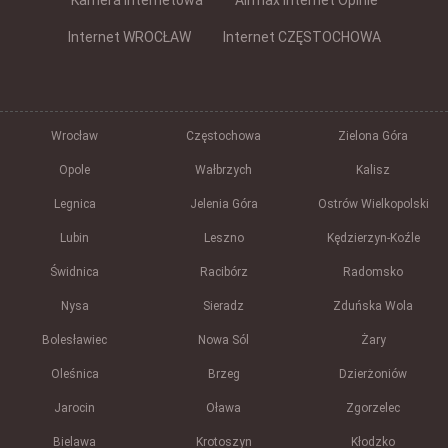
Kamera internetowa
Airmax Internet Opinie
Internet WROCŁAW
Internet CZĘSTOCHOWA
Wrocław
Częstochowa
Zielona Góra
Opole
Wałbrzych
Kalisz
Legnica
Jelenia Góra
Ostrów Wielkopolski
Lubin
Leszno
Kędzierzyn-Koźle
Świdnica
Racibórz
Radomsko
Nysa
Sieradz
Zduńska Wola
Bolesławiec
Nowa Sól
Żary
Oleśnica
Brzeg
Dzierżoniów
Jarocin
Oława
Zgorzelec
Bielawa
Krotoszyn
Kłodzko