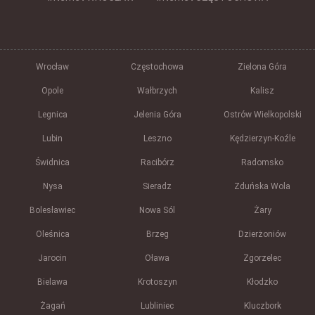
Wrocław
Częstochowa
Zielona Góra
Opole
Wałbrzych
Kalisz
Legnica
Jelenia Góra
Ostrów Wielkopolski
Lubin
Leszno
Kędzierzyn-Koźle
Świdnica
Racibórz
Radomsko
Nysa
Sieradz
Zduńska Wola
Bolesławiec
Nowa Sól
Żary
Oleśnica
Brzeg
Dzierżoniów
Jarocin
Oława
Zgorzelec
Bielawa
Krotoszyn
Kłodzko
Żagań
Lubliniec
Kluczbork