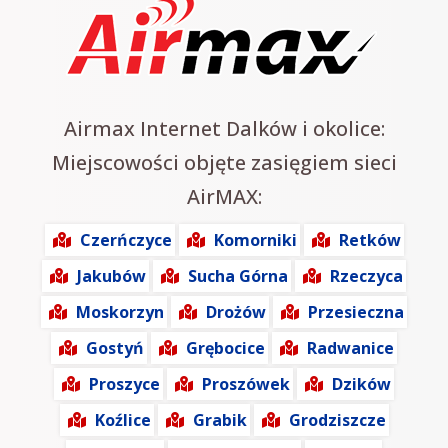
Airmax Internet Dalków i okolice:
Miejscowości objęte zasięgiem sieci
AirMAX:
Czerńczyce
Komorniki
Retków
Jakubów
Sucha Górna
Rzeczyca
Moskorzyn
Drożów
Przesieczna
Gostyń
Grębocice
Radwanice
Proszyce
Proszówek
Dzików
Koźlice
Grabik
Grodziszcze