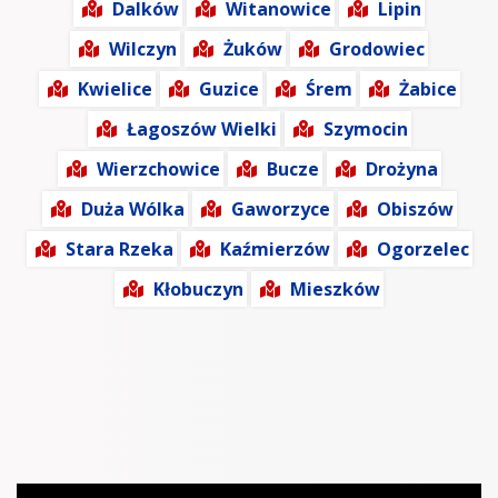
Dalków
Witanowice
Lipin
Wilczyn
Żuków
Grodowiec
Kwielice
Guzice
Śrem
Żabice
Łagoszów Wielki
Szymocin
Wierzchowice
Bucze
Drożyna
Duża Wólka
Gaworzyce
Obiszów
Stara Rzeka
Kaźmierzów
Ogorzelec
Kłobuczyn
Mieszków