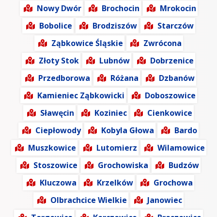
Nowy Dwór
Brochocin
Mrokocin
Bobolice
Brodziszów
Starczów
Ząbkowice Śląskie
Zwrócona
Złoty Stok
Lubnów
Dobrzenice
Przedborowa
Różana
Dzbanów
Kamieniec Ząbkowicki
Doboszowice
Sławęcin
Koziniec
Cienkowice
Ciepłowody
Kobyla Głowa
Bardo
Muszkowice
Lutomierz
Wilamowice
Stoszowice
Grochowiska
Budzów
Kluczowa
Krzelków
Grochowa
Olbrachcice Wielkie
Janowiec