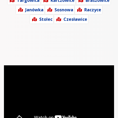
Targowica
Karczowice
Braszowice
Janówka
Sosnowa
Raczyce
Stolec
Czesławice