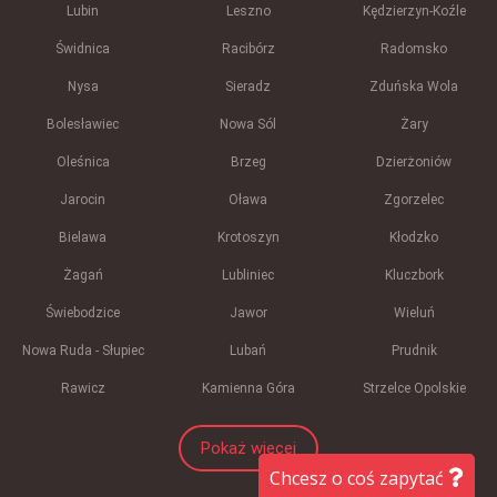
Lubin
Leszno
Kędzierzyn-Koźle
Świdnica
Racibórz
Radomsko
Nysa
Sieradz
Zduńska Wola
Bolesławiec
Nowa Sól
Żary
Oleśnica
Brzeg
Dzierżoniów
Jarocin
Oława
Zgorzelec
Bielawa
Krotoszyn
Kłodzko
Żagań
Lubliniec
Kluczbork
Świebodzice
Jawor
Wieluń
Nowa Ruda - Słupiec
Lubań
Prudnik
Rawicz
Kamienna Góra
Strzelce Opolskie
Pokaż więcej
Chcesz o coś zapytać