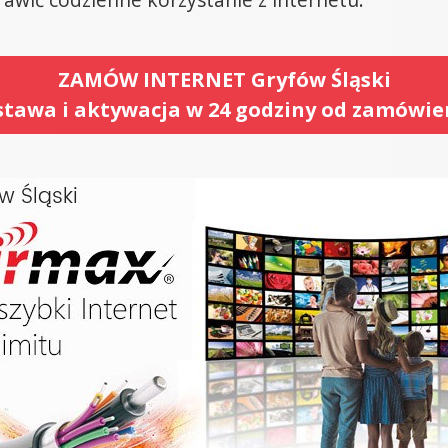
ZAMÓW INTERNET Gryfów Śląski
tawa i aktywacja w 24 godziny od zamówie