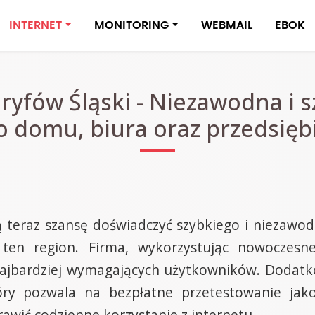
INTERNET
MONITORING
WEBMAIL
EBOK
ryfów Śląski - Niezawodna i s
 domu, biura oraz przedsięb
 teraz szansę doświadczyć szybkiego i niezawodn
ten region. Firma, wykorzystując nowoczesne
najbardziej wymagających użytkowników. Dodat
y pozwala na bezpłatne przetestowanie jakoś
awić codzienne korzystanie z internetu.