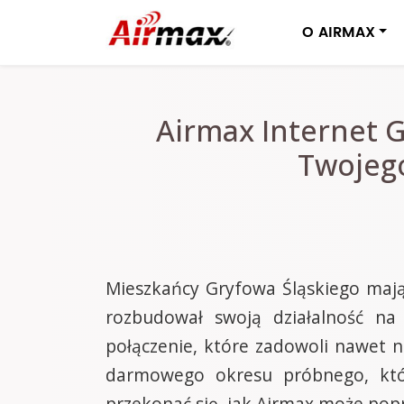
O AIRMAX
Airmax Internet G
Twojego
Mieszkańcy Gryfowa Śląskiego mają
rozbudował swoją działalność na 
połączenie, które zadowoli nawet 
darmowego okresu próbnego, któr
przekonać się, jak Airmax może popr