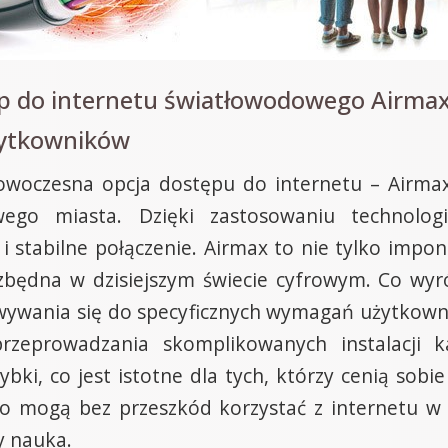
tęp do internetu światłowodowego Airm
żytkowników
owoczesna opcja dostępu do internetu – Airma
ego miasta. Dzięki zastosowaniu technolog
i stabilne połączenie. Airmax to nie tylko impo
zbędna w dzisiejszym świecie cyfrowym. Co wyróż
owywania się do specyficznych wymagań użytkowni
przeprowadzania skomplikowanych instalacji k
ybki, co jest istotne dla tych, którzy cenią sob
o mogą bez przeszkód korzystać z internetu w 
y nauka.