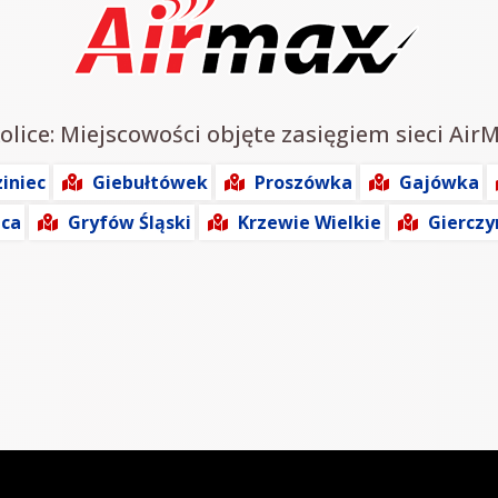
olice: Miejscowości objęte zasięgiem sieci Air
iniec
Giebułtówek
Proszówka
Gajówka
ica
Gryfów Śląski
Krzewie Wielkie
Gierczy