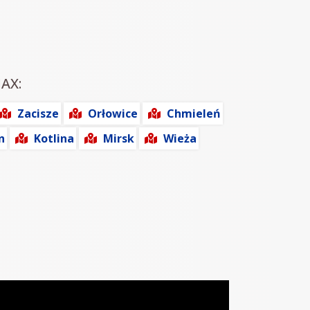
MAX:
Zacisze
Orłowice
Chmieleń
n
Kotlina
Mirsk
Wieża