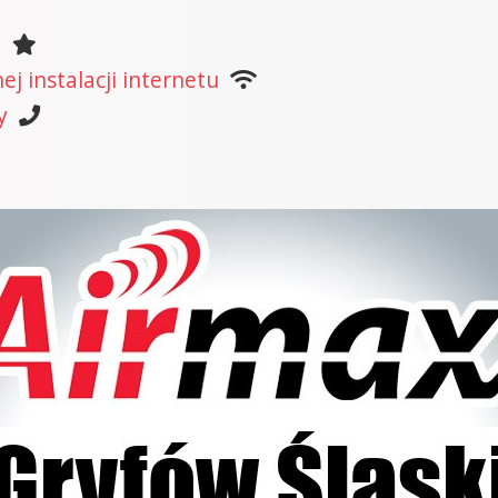
k
j instalacji internetu
y