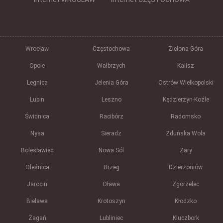
Wrocław
Częstochowa
Zielona Góra
Opole
Wałbrzych
Kalisz
Legnica
Jelenia Góra
Ostrów Wielkopolski
Lubin
Leszno
Kędzierzyn-Koźle
Świdnica
Racibórz
Radomsko
Nysa
Sieradz
Zduńska Wola
Bolesławiec
Nowa Sól
Żary
Oleśnica
Brzeg
Dzierżoniów
Jarocin
Oława
Zgorzelec
Bielawa
Krotoszyn
Kłodzko
Żagań
Lubliniec
Kluczbork