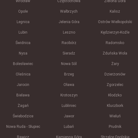
Wrocław
Częstochowa
Zielona Góra
Opole
Wałbrzych
Kalisz
Legnica
Jelenia Góra
Ostrów Wielkopolski
Lubin
Leszno
Kędzierzyn-Koźle
Świdnica
Racibórz
Radomsko
Nysa
Sieradz
Zduńska Wola
Bolesławiec
Nowa Sól
Żary
Oleśnica
Brzeg
Dzierżoniów
Jarocin
Oława
Zgorzelec
Bielawa
Krotoszyn
Kłodzko
Żagań
Lubliniec
Kluczbork
Świebodzice
Jawor
Wieluń
Nowa Ruda - Słupiec
Lubań
Prudnik
Rawicz
Kamienna Góra
Strzelce Opolskie