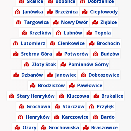
Skalice
Bobolice
Dobrzenice
Janówka
Brzeźnica
Ciepłowody
Targowica
Nowy Dwór
Ziębice
Krzelków
Lubnów
Topola
Lutomierz
Cienkowice
Brochocin
Srebrna Góra
Potworów
Budzów
Złoty Stok
Pomianów Górny
Dzbanów
Janowiec
Doboszowice
Brodziszów
Pawłowice
Stary Henryków
Kluczowa
Brukalice
Grochowa
Starczów
Przyłęk
Henryków
Karczowice
Bardo
Ożary
Grochowiska
Braszowice