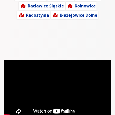
Racławice Śląskie
Kolnowice
Radostynia
Błażejowice Dolne