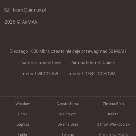
biuro@airmax.pl
2026 © AirMAX
Dlaczego 1000 Mb/s często nie daje przewagi nad 50 Mb/s?
Kamera internetowa
Airmax Internet Opinie
Internet WROCŁAW
Internet CZĘSTOCHOWA
Wrocław
Częstochowa
Zielona Góra
Opole
Wałbrzych
Kalisz
Legnica
Jelenia Góra
Ostrów Wielkopolski
Lubin
Leszno
Kędzierzyn-Koźle