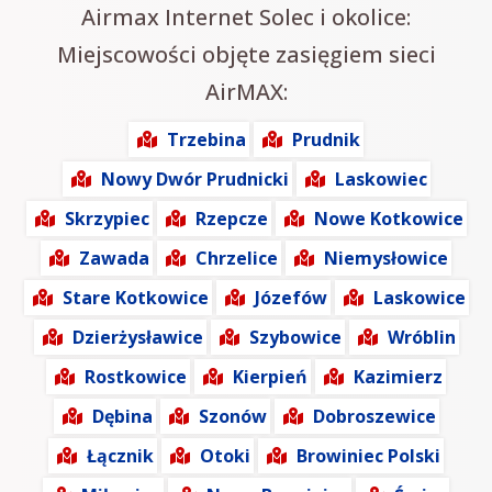
Airmax Internet Solec i okolice:
Miejscowości objęte zasięgiem sieci
AirMAX:
Trzebina
Prudnik
Nowy Dwór Prudnicki
Laskowiec
Skrzypiec
Rzepcze
Nowe Kotkowice
Zawada
Chrzelice
Niemysłowice
Stare Kotkowice
Józefów
Laskowice
Dzierżysławice
Szybowice
Wróblin
Rostkowice
Kierpień
Kazimierz
Dębina
Szonów
Dobroszewice
Łącznik
Otoki
Browiniec Polski