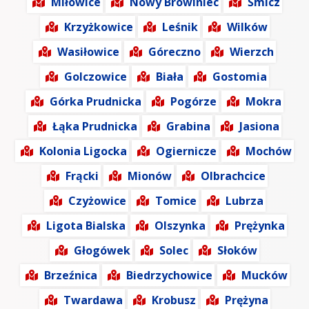
Miłowice
Nowy Browiniec
Śmicz
Krzyżkowice
Leśnik
Wilków
Wasiłowice
Góreczno
Wierzch
Golczowice
Biała
Gostomia
Górka Prudnicka
Pogórze
Mokra
Łąka Prudnicka
Grabina
Jasiona
Kolonia Ligocka
Ogiernicze
Mochów
Frącki
Mionów
Olbrachcice
Czyżowice
Tomice
Lubrza
Ligota Bialska
Olszynka
Prężynka
Głogówek
Solec
Słoków
Brzeźnica
Biedrzychowice
Mucków
Twardawa
Krobusz
Prężyna