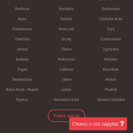
Świdnica
Racibórz
Radomsko
Nysa
Sieradz
Zduńska Wola
Bolesławiec
Nowa Sól
Żary
Oleśnica
Brzeg
Dzierżoniów
Jarocin
Oława
Zgorzelec
Bielawa
Krotoszyn
Kłodzko
Żagań
Lubliniec
Kluczbork
Świebodzice
Jawor
Wieluń
Nowa Ruda - Słupiec
Lubań
Prudnik
Rawicz
Kamienna Góra
Strzelce Opolskie
Pokaż więcej
Chcesz o coś zapytać