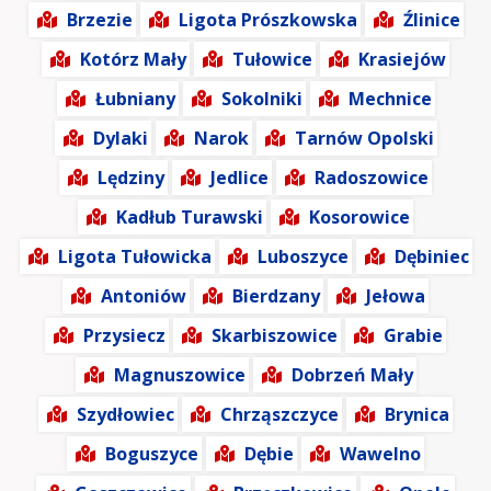
Brzezie
Ligota Prószkowska
Źlinice
Kotórz Mały
Tułowice
Krasiejów
Łubniany
Sokolniki
Mechnice
Dylaki
Narok
Tarnów Opolski
Lędziny
Jedlice
Radoszowice
Kadłub Turawski
Kosorowice
Ligota Tułowicka
Luboszyce
Dębiniec
Antoniów
Bierdzany
Jełowa
Przysiecz
Skarbiszowice
Grabie
Magnuszowice
Dobrzeń Mały
Szydłowiec
Chrząszczyce
Brynica
Boguszyce
Dębie
Wawelno