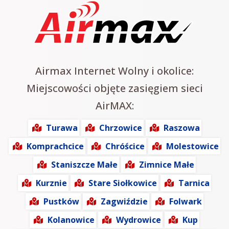
Airmax Internet Wolny i okolice:
Miejscowości objęte zasięgiem sieci
AirMAX:
Turawa
Chrzowice
Raszowa
Komprachcice
Chróścice
Molestowice
Staniszcze Małe
Zimnice Małe
Kurznie
Stare Siołkowice
Tarnica
Pustków
Zagwiździe
Folwark
Kolanowice
Wydrowice
Kup