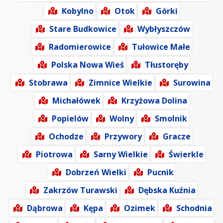
Kobylno
Otok
Górki
Stare Budkowice
Wybłyszczów
Radomierowice
Tułowice Małe
Polska Nowa Wieś
Tłustoręby
Stobrawa
Zimnice Wielkie
Surowina
Michałówek
Krzyżowa Dolina
Popielów
Wolny
Smolnik
Ochodze
Przywory
Gracze
Piotrowa
Sarny Wielkie
Świerkle
Dobrzeń Wielki
Pucnik
Zakrzów Turawski
Dębska Kuźnia
Dąbrowa
Kępa
Ozimek
Schodnia