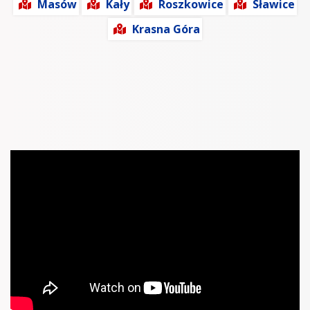
Masów
Kały
Roszkowice
Sławice
Krasna Góra