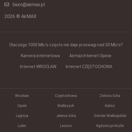
biuro@airmax.pl
2026 © AirMAX
Dlaczego 1000 Mb/s często nie daje przewagi nad 50 Mb/s?
Kamera internetowa
Airmax Internet Opinie
Internet WROCŁAW
Internet CZĘSTOCHOWA
Wrocław
Częstochowa
Zielona Góra
Opole
Wałbrzych
Kalisz
Legnica
Jelenia Góra
Ostrów Wielkopolski
Lubin
Leszno
Kędzierzyn-Koźle