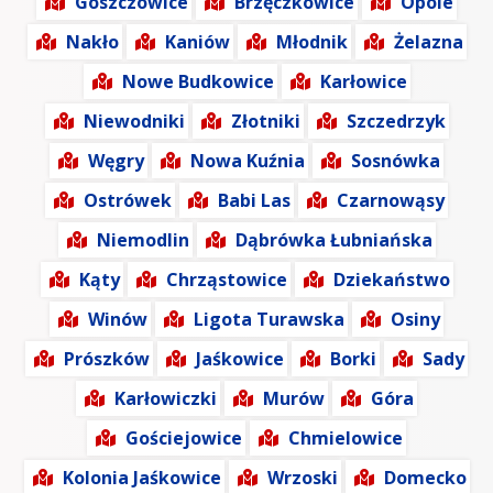
Goszczowice
Brzęczkowice
Opole
Nakło
Kaniów
Młodnik
Żelazna
Nowe Budkowice
Karłowice
Niewodniki
Złotniki
Szczedrzyk
Węgry
Nowa Kuźnia
Sosnówka
Ostrówek
Babi Las
Czarnowąsy
Niemodlin
Dąbrówka Łubniańska
Kąty
Chrząstowice
Dziekaństwo
Winów
Ligota Turawska
Osiny
Prószków
Jaśkowice
Borki
Sady
Karłowiczki
Murów
Góra
Gościejowice
Chmielowice
Kolonia Jaśkowice
Wrzoski
Domecko