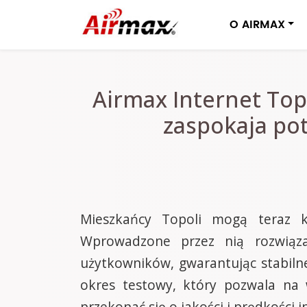
O AIRMAX
Airmax Internet Top
zaspokaja pot
Mieszkańcy Topoli mogą teraz ko
Wprowadzone przez nią rozwiąza
użytkowników, gwarantując stabilne
okres testowy, który pozwala na 
przekonać się o jakości i prędkości