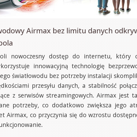
wodowy Airmax bez limitu danych odkry
pola
li nowoczesny dostęp do internetu, który ch
korzystuje innowacyjną technologię bezprze
nego światłowodu bez potrzeby instalacji skompl
dkościami przesyłu danych, a stabilność połącze
ające z serwisów streamingowych. Airmax jest ta
aszane potrzeby, co dodatkowo zwiększa jego atr
t Airmax, co przyczynia się do wzrostu dostępn
funkcjonowanie.