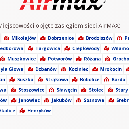
Miejscowości objęte zasięgiem sieci AirMAX:
Mikołajów
Dobrzenice
Brodziszów
P
zedborowa
Targowica
Ciepłowody
Wilamo
Muszkowice
Potworów
Różana
Groch
yla Głowa
Dzbanów
Koziniec
Mrokocin
cin
Suszka
Strąkowa
Bobolice
Bardo
owa
Stoszowice
Sławęcin
Stolec
Stary
ków
Janowiec
Jakubów
Sosnowa
Sreb
Skalice
Henryków