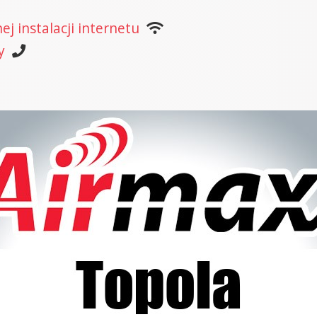
j instalacji internetu
y