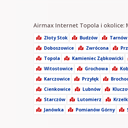
Airmax Internet Topola i okolice: 
Złoty Stok
Budzów
Tarnów
Doboszowice
Zwrócona
Pr
Topola
Kamieniec Ząbkowicki
Witostowice
Grochowa
Kob
Karczowice
Przyłęk
Brocho
Cienkowice
Lubnów
Klucz
Starczów
Lutomierz
Krzel
Janówka
Pomianów Górny