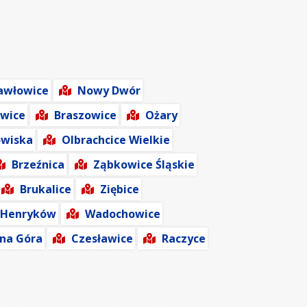
awłowice
Nowy Dwór
wice
Braszowice
Ożary
owiska
Olbrachcice Wielkie
Brzeźnica
Ząbkowice Śląskie
Brukalice
Ziębice
 Henryków
Wadochowice
rna Góra
Czesławice
Raczyce