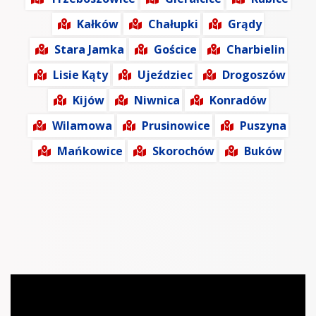
Kałków
Chałupki
Grądy
Stara Jamka
Gościce
Charbielin
Lisie Kąty
Ujeździec
Drogoszów
Kijów
Niwnica
Konradów
Wilamowa
Prusinowice
Puszyna
Mańkowice
Skorochów
Buków