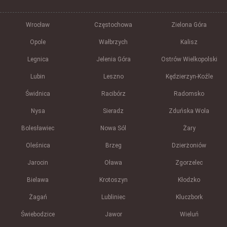
Wrocław
Częstochowa
Zielona Góra
Opole
Wałbrzych
Kalisz
Legnica
Jelenia Góra
Ostrów Wielkopolski
Lubin
Leszno
Kędzierzyn-Koźle
Świdnica
Racibórz
Radomsko
Nysa
Sieradz
Zduńska Wola
Bolesławiec
Nowa Sól
Żary
Oleśnica
Brzeg
Dzierżoniów
Jarocin
Oława
Zgorzelec
Bielawa
Krotoszyn
Kłodzko
Żagań
Lubliniec
Kluczbork
Świebodzice
Jawor
Wieluń