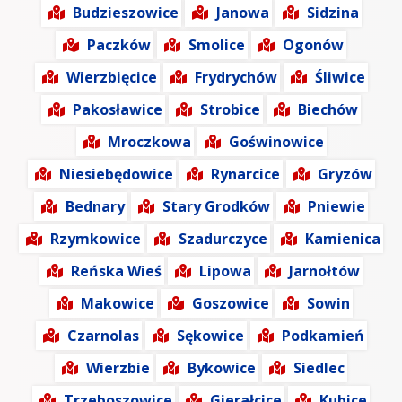
Budzieszowice
Janowa
Sidzina
Paczków
Smolice
Ogonów
Wierzbięcice
Frydrychów
Śliwice
Pakosławice
Strobice
Biechów
Mroczkowa
Goświnowice
Niesiebędowice
Rynarcice
Gryzów
Bednary
Stary Grodków
Pniewie
Rzymkowice
Szadurczyce
Kamienica
Reńska Wieś
Lipowa
Jarnołtów
Makowice
Goszowice
Sowin
Czarnolas
Sękowice
Podkamień
Wierzbie
Bykowice
Siedlec
Trzeboszowice
Gierałcice
Kubice