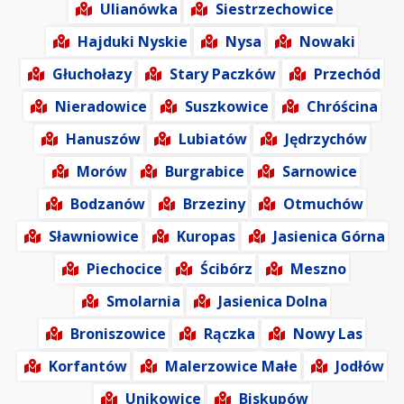
Ulianówka
Siestrzechowice
Hajduki Nyskie
Nysa
Nowaki
Głuchołazy
Stary Paczków
Przechód
Nieradowice
Suszkowice
Chróścina
Hanuszów
Lubiatów
Jędrzychów
Morów
Burgrabice
Sarnowice
Bodzanów
Brzeziny
Otmuchów
Sławniowice
Kuropas
Jasienica Górna
Piechocice
Ścibórz
Meszno
Smolarnia
Jasienica Dolna
Broniszowice
Rączka
Nowy Las
Korfantów
Malerzowice Małe
Jodłów
Unikowice
Biskupów