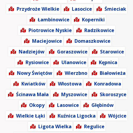
Przydroże Wielkie
Lasocice
Śmieciak
Łambinowice
Koperniki
Piotrowice Nyskie
Radzikowice
Maciejowice
Domaszkowice
Nadziejów
Goraszowice
Starowice
Rysiowice
Ulanowice
Kępnica
Nowy Świętów
Wierzbno
Białowieża
Kwiatków
Włostowa
Konradowa
Ścinawa Mała
Myszowice
Skoroszyce
Okopy
Lasowice
Głębinów
Wielkie Łąki
Kuźnica Ligocka
Wójcice
Ligota Wielka
Regulice