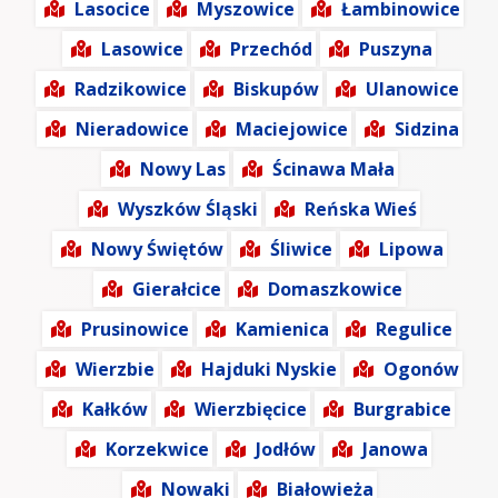
Lasocice
Myszowice
Łambinowice
Lasowice
Przechód
Puszyna
Radzikowice
Biskupów
Ulanowice
Nieradowice
Maciejowice
Sidzina
Nowy Las
Ścinawa Mała
Wyszków Śląski
Reńska Wieś
Nowy Świętów
Śliwice
Lipowa
Gierałcice
Domaszkowice
Prusinowice
Kamienica
Regulice
Wierzbie
Hajduki Nyskie
Ogonów
Kałków
Wierzbięcice
Burgrabice
Korzekwice
Jodłów
Janowa
Nowaki
Białowieża