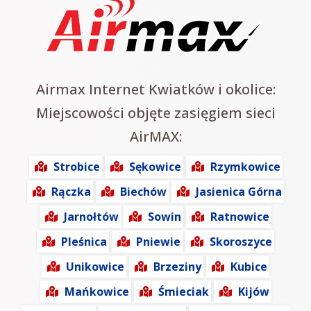
Airmax Internet Kwiatków i okolice:
Miejscowości objęte zasięgiem sieci
AirMAX:
Strobice
Sękowice
Rzymkowice
Rączka
Biechów
Jasienica Górna
Jarnołtów
Sowin
Ratnowice
Pleśnica
Pniewie
Skoroszyce
Unikowice
Brzeziny
Kubice
Mańkowice
Śmieciak
Kijów