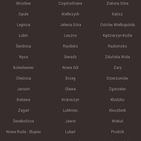
Wrocław
Częstochowa
Zielona Góra
Opole
Wałbrzych
Kalisz
Legnica
Jelenia Góra
Ostrów Wielkopolski
Lubin
Leszno
Kędzierzyn-Koźle
Świdnica
Racibórz
Radomsko
Nysa
Sieradz
Zduńska Wola
Bolesławiec
Nowa Sól
Żary
Oleśnica
Brzeg
Dzierżoniów
Jarocin
Oława
Zgorzelec
Bielawa
Krotoszyn
Kłodzko
Żagań
Lubliniec
Kluczbork
Świebodzice
Jawor
Wieluń
Nowa Ruda - Słupiec
Lubań
Prudnik