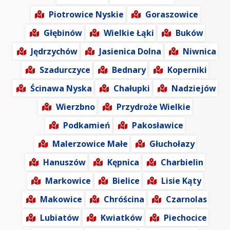
Piotrowice Nyskie
Goraszowice
Głębinów
Wielkie Łąki
Buków
Jędrzychów
Jasienica Dolna
Niwnica
Szadurczyce
Bednary
Koperniki
Ścinawa Nyska
Chałupki
Nadziejów
Wierzbno
Przydroże Wielkie
Podkamień
Pakosławice
Malerzowice Małe
Głuchołazy
Hanuszów
Kępnica
Charbielin
Markowice
Bielice
Lisie Kąty
Makowice
Chróścina
Czarnolas
Lubiatów
Kwiatków
Piechocice