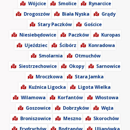
Wójcice
Smolice
Rynarcice
Drogoszów
Biała Nyska
Grądy
Stary Paczków
Gościce
Niesiebędowice
Paczków
Kuropas
Ujeździec
Ścibórz
Konradowa
Smolarnia
Otmuchów
Siestrzechowice
Okopy
Sarnowice
Mroczkowa
Stara Jamka
Kuźnica Ligocka
Ligota Wielka
Wilamowa
Korfantów
Włostowa
Goszowice
Dobrzyków
Węża
Broniszowice
Meszno
Skorochów
Frydrychów
Bodzanów
Ulianówka