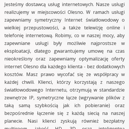
Jesteśmy dostawcą usług internetowych. Nasze usługi
realizujemy w miejscowości Olesno. W ramach usługi
zapewniamy symetryczny Internet światłowodowy o
wielkiej przepustowości, a także telewizję online i
telefonię internetową. Robimy, co w naszej mocy, aby
zapewniane usługi były możliwie najprostsze w
eksploatacji, dlatego gwarantujemy umowę na czas
nieokreślony oraz zapewniamy optymalizację oferty
internet Olesno dla każdego klienta - bez dodatkowych
kosztów. Masz prawo wycofać się ze współpracy w
każdej chwili. Klienci, którzy korzystają z naszego
światłowodowego Internetu, otrzymują w standardzie
zewnętrze IP, symetryczne łącze (wgrywanie plików z
taką samą szybkością jak ich pobieranie) oraz
bezpośrednie łączenie się z każdą siecią na naszej
planecie. Nasi klienci zyskują również bezpłatny
multiroom, jakość HD, 3D oraz inteligentną