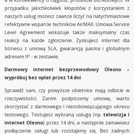
a w konsekwencji o ciągłość procesów biznesowych. W
przypadku jakichkolwiek kłopotów z korzystaniem z
naszych usług możesz zawsze liczyć na natychmiastowe
i efektywne wsparcie techników AirMAX. Umowa Service
Level Agreement wskazuje także maksymalny czas
reakcji na każde zgłoszenie. Zyskujesz internet dla
biznesu z umową SLA, gwarancją pasma i globalnym
adresem IP - w zestawie.
Darmowy internet bezprzewodowy Olesno –
wypróbuj bez opłat przez 14 dni
Sprawdź sam, czy powyższe obietnice mają odbicie w
rzeczywistości. Zanim podpiszemy umowę, warto
skorzystać z darmowego i niezobowiązującego okresu
testowego. Testujesz wybraną usługę (np.
telewizja i
internet Olesno
) przez 14 dni, a następnie zamawiasz
podłączenie usługi lub rozstajemy się. Bez żadnych