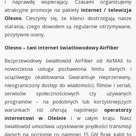
i naprawdę wspierający. Czasami organizujemy
atrakcyjne promocje na pakiety
internet / telewizja
Olesno
. Cieszymy się, że klienci dostrzegają nasze
starania, czego dowodem są regularnie otrzymywane,
pozytywne oceny.
Olesno – tani internet światłowodowy AirFiber
Bezprzewodowy światłowód AirFiber od AirMAX to
nowoczesna usługa pozbawiona limitu danych i
uciążliwego okablowania. Gwarantuje nieprzerwany,
nieograniczony dostęp do wiadomości, filmów i seriali,
serwisów społecznościowych czy używanych
programów – na podobnych lub korzystniejszych
warunkach niż oferują najsilniejsi
operatorzy
internetowi w Oleśnie
i w całym kraju. Nasz
światłowód umożliwia uzyskiwanie prędkości transmisji
danych na poziomie co najmniej 15 Gb! Brak kabli to