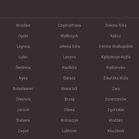
Wrocław
Częstochowa
Zielona Góra
Opole
Wałbrzych
Kalisz
Legnica
Jelenia Góra
Ostrów Wielkopolski
Lubin
Leszno
Kędzierzyn-Koźle
Świdnica
Racibórz
Radomsko
Nysa
Sieradz
Zduńska Wola
Bolesławiec
Nowa Sól
Żary
Oleśnica
Brzeg
Dzierżoniów
Jarocin
Oława
Zgorzelec
Bielawa
Krotoszyn
Kłodzko
Żagań
Lubliniec
Kluczbork