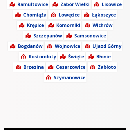
Ramułtowice
Zabór Wielki
Lisowice
Chomiąża
Łowęcice
Łąkoszyce
Krępice
Komorniki
Wichrów
Szczepanów
Samsonowice
Bogdanów
Wojnowice
Ujazd Górny
Kostomłoty
Święte
Błonie
Brzezina
Cesarzowice
Zabłoto
Szymanowice