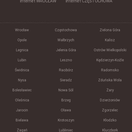
Internet WROCŁAW
Internet CZĘSTOCHOWA
Wrocław
Częstochowa
Zielona Góra
Opole
Wałbrzych
Kalisz
Legnica
Jelenia Góra
Ostrów Wielkopolski
Lubin
Leszno
Kędzierzyn-Koźle
Świdnica
Racibórz
Radomsko
Nysa
Sieradz
Zduńska Wola
Bolesławiec
Nowa Sól
Żary
Oleśnica
Brzeg
Dzierżoniów
Jarocin
Oława
Zgorzelec
Bielawa
Krotoszyn
Kłodzko
Żagań
Lubliniec
Kluczbork