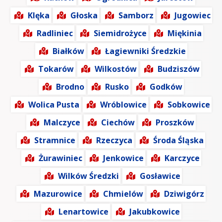
Klęka
Głoska
Samborz
Jugowiec
Radliniec
Siemidrożyce
Miękinia
Białków
Łagiewniki Średzkie
Tokarów
Wilkostów
Budziszów
Brodno
Rusko
Godków
Wolica Pusta
Wróblowice
Sobkowice
Malczyce
Ciechów
Proszków
Stramnice
Rzeczyca
Środa Śląska
Żurawiniec
Jenkowice
Karczyce
Wilków Średzki
Gosławice
Mazurowice
Chmielów
Dziwigórz
Lenartowice
Jakubkowice