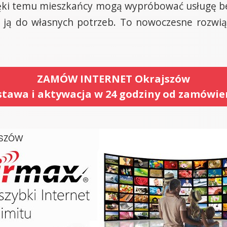
ęki temu mieszkańcy mogą wypróbować usługę b
ąc ją do własnych potrzeb. To nowoczesne rozwi
ZAMÓW INTERNET Okrajszów
tawa i aktywacja w 24 godziny od zamówie