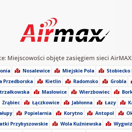
ce: Miejscowości objęte zasięgiem sieci AirMAX
onia
Nosalewice
Miejskie Pola
Stobiecko 
a Przedborska
Kietlin
Radomsko
Grobla
Strzałkowska
Masłowice
Wierzbowiec
Bork
Zrąbiec
Łączkowice
Jabłonna
Łazy
K
ałupy
Popielarnia
Korytno
Antopol
O
atki Przybyszowskie
Wola Kuźniewska
Wygwi