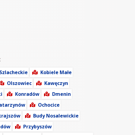
:
Szlacheckie
Kobiele Małe
Olszowiec
Kawęczyn
i
Konradów
Dmenin
atarzynów
Ochocice
krajszów
Budy Nosalewickie
zdów
Przybyszów