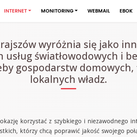
INTERNET
MONITORING
WEBMAIL
EBOK
rajszów wyróżnia się jako i
 usług światłowodowych i b
eby gospodarstw domowych, fi
lokalnych władz.
okazję korzystać z szybkiego i niezawodnego int
tkich, którzy chcą poprawić jakość swojego połą