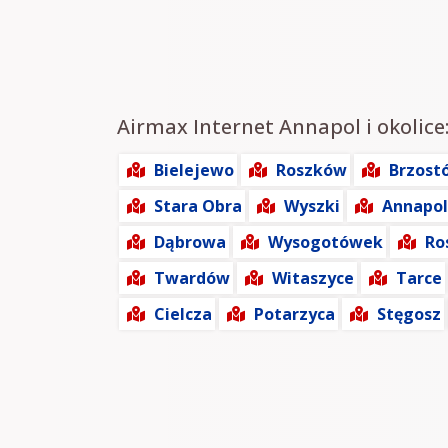
Airmax Internet Annapol i okolice
Bielejewo
Roszków
Brzost
Stara Obra
Wyszki
Annapol
Dąbrowa
Wysogotówek
Ro
Twardów
Witaszyce
Tarce
Cielcza
Potarzyca
Stęgosz