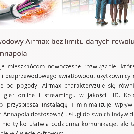
wodowy Airmax bez limitu danych rewolu
Annapola
je mieszkańcom nowoczesne rozwiązanie, któr
logii bezprzewodowego światłowodu, użytkownicy m
ne od pogody. Airmax charakteryzuje się równi
 gier online i streamingu w jakości HD. Kole
o przyspiesza instalację i minimalizuje wpły
 Annapola dostosować usługi do swoich indywidua
nie tylko ułatwia codzienną komunikację, ale t
nie w świecie cyfrowym.