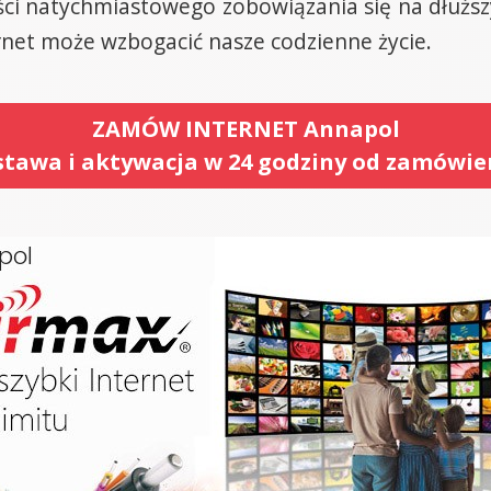
ci natychmiastowego zobowiązania się na dłuższy
rnet może wzbogacić nasze codzienne życie.
ZAMÓW INTERNET Annapol
tawa i aktywacja w 24 godziny od zamówie