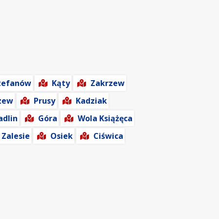
tefanów
Kąty
Zakrzew
zew
Prusy
Kadziak
adlin
Góra
Wola Książęca
Zalesie
Osiek
Ciświca