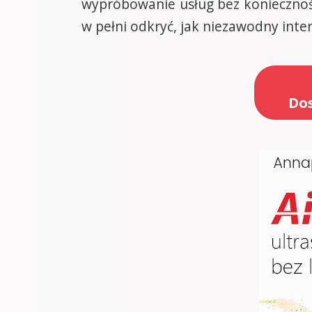
wypróbowanie usług bez koniecznoś
w pełni odkryć, jak niezawodny inte
Dos