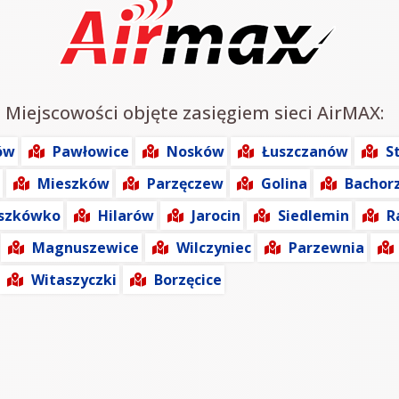
: Miejscowości objęte zasięgiem sieci AirMAX:
ów
Pawłowice
Nosków
Łuszczanów
S
Mieszków
Parzęczew
Golina
Bachor
szkówko
Hilarów
Jarocin
Siedlemin
R
Magnuszewice
Wilczyniec
Parzewnia
Witaszyczki
Borzęcice