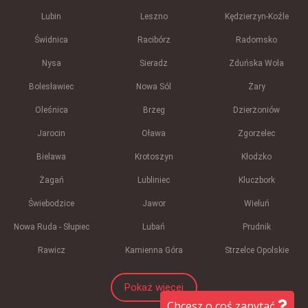
Lubin
Leszno
Kędzierzyn-Koźle
Świdnica
Racibórz
Radomsko
Nysa
Sieradz
Zduńska Wola
Bolesławiec
Nowa Sól
Żary
Oleśnica
Brzeg
Dzierżoniów
Jarocin
Oława
Zgorzelec
Bielawa
Krotoszyn
Kłodzko
Żagań
Lubliniec
Kluczbork
Świebodzice
Jawor
Wieluń
Nowa Ruda - Słupiec
Lubań
Prudnik
Rawicz
Kamienna Góra
Strzelce Opolskie
Pokaż więcej
Chcesz o coś zapytać