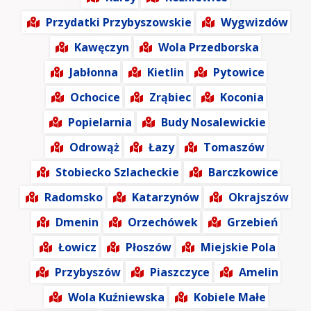
Przydatki Przybyszowskie
Wygwizdów
Kawęczyn
Wola Przedborska
Jabłonna
Kietlin
Pytowice
Ochocice
Zrąbiec
Koconia
Popielarnia
Budy Nosalewickie
Odrowąż
Łazy
Tomaszów
Stobiecko Szlacheckie
Barczkowice
Radomsko
Katarzynów
Okrajszów
Dmenin
Orzechówek
Grzebień
Łowicz
Płoszów
Miejskie Pola
Przybyszów
Piaszczyce
Amelin
Wola Kuźniewska
Kobiele Małe