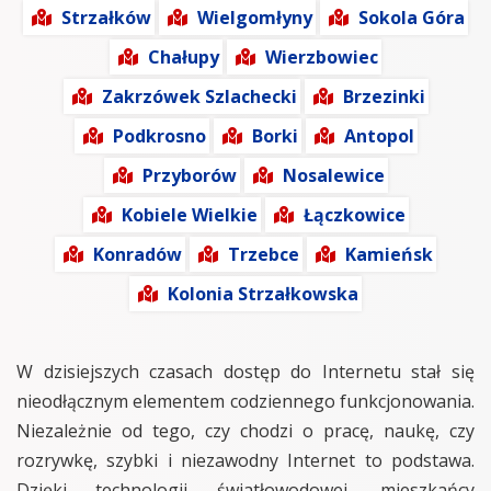
Strzałków
Wielgomłyny
Sokola Góra
Chałupy
Wierzbowiec
Zakrzówek Szlachecki
Brzezinki
Podkrosno
Borki
Antopol
Przyborów
Nosalewice
Kobiele Wielkie
Łączkowice
Konradów
Trzebce
Kamieńsk
Kolonia Strzałkowska
W dzisiejszych czasach dostęp do Internetu stał się
nieodłącznym elementem codziennego funkcjonowania.
Niezależnie od tego, czy chodzi o pracę, naukę, czy
rozrywkę, szybki i niezawodny Internet to podstawa.
Dzięki technologii światłowodowej, mieszkańcy