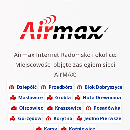
Airmax Internet Radomsko i okolice:
Miejscowości objęte zasięgiem sieci
AirMAX:
Dziepółć
Przedbórz
Blok Dobryszyce
Masłowice
Grobla
Huta Drewniana
Olszowiec
Kraszewice
Posadówka
Gorzędów
Korytno
Jedlno Pierwsze
Karsy
Koźniewice