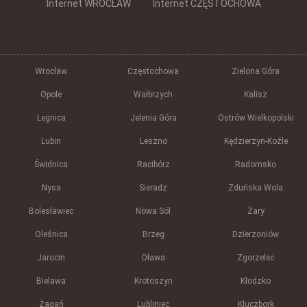
Internet WROCŁAW
Internet CZĘSTOCHOWA
Wrocław
Częstochowa
Zielona Góra
Opole
Wałbrzych
Kalisz
Legnica
Jelenia Góra
Ostrów Wielkopolski
Lubin
Leszno
Kędzierzyn-Koźle
Świdnica
Racibórz
Radomsko
Nysa
Sieradz
Zduńska Wola
Bolesławiec
Nowa Sól
Żary
Oleśnica
Brzeg
Dzierżoniów
Jarocin
Oława
Zgorzelec
Bielawa
Krotoszyn
Kłodzko
Żagań
Lubliniec
Kluczbork