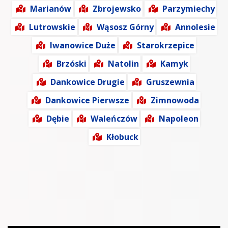
Marianów
Zbrojewsko
Parzymiechy
Lutrowskie
Wąsosz Górny
Annolesie
Iwanowice Duże
Starokrzepice
Brzóski
Natolin
Kamyk
Dankowice Drugie
Gruszewnia
Dankowice Pierwsze
Zimnowoda
Dębie
Waleńczów
Napoleon
Kłobuck