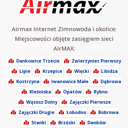
Airmax Internet Zimnowoda i okolice:
Miejscowości objęte zasięgiem sieci
AirMAX:
Dankowice Trzecie
Zwierzyniec Pierwszy
Lipie
Krzepice
Więcki
Libidza
Kostrzyna
Iwanowice Małe
Dąbrowa
Kleśniska
Opatów
Rybno
Wąsosz Dolny
Zajączki Pierwsze
Zajączki Drugie
Łobodno
Bobrowa
Stanki
Brzózki
Danków