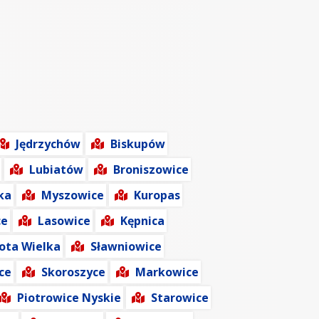
Jędrzychów
Biskupów
Lubiatów
Broniszowice
ka
Myszowice
Kuropas
ce
Lasowice
Kępnica
ota Wielka
Sławniowice
ce
Skoroszyce
Markowice
Piotrowice Nyskie
Starowice