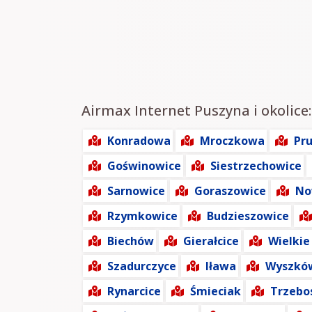
Airmax Internet Puszyna i okolice
Konradowa
Mroczkowa
Pr
Goświnowice
Siestrzechowice
Sarnowice
Goraszowice
No
Rzymkowice
Budzieszowice
Biechów
Gierałcice
Wielkie
Szadurczyce
Iława
Wyszków
Rynarcice
Śmieciak
Trzebo