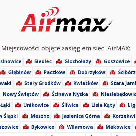
: Miejscowości objęte zasięgiem sieci AirMAX:
usinowice
Siedlec
Głuchołazy
Goszowice
Głębinów
Paczków
Dobrzyków
Ścibórz
waki
Stary Grodków
Kwiatków
Stara Jam
Nowy Świętów
Ścinawa Nyska
Niesiebędowi
 Łąki
Unikowice
Śliwice
Lisie Kąty
Lig
 Śląski
Meszno
Jasienica Górna
Korzekwi
szowice
Bykowice
Wilamowa
Makowice