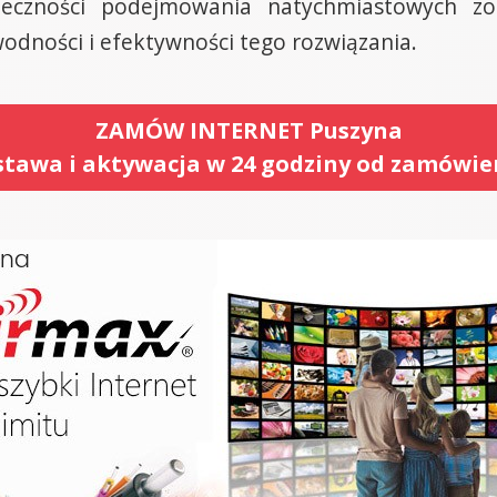
ieczności podejmowania natychmiastowych z
odności i efektywności tego rozwiązania.
ZAMÓW INTERNET Puszyna
tawa i aktywacja w 24 godziny od zamówie