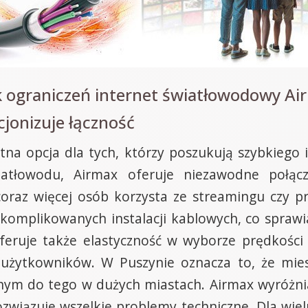
k ograniczeń internet światłowodowy Ai
jonizuje łączność
na opcja dla tych, którzy poszukują szybkiego i
atłowodu, Airmax oferuje niezawodne połąc
coraz więcej osób korzysta ze streamingu czy pr
komplikowanych instalacji kablowych, co sprawia,
feruje także elastyczność w wyborze prędkości
 użytkowników. W Puszynie oznacza to, że mi
ym do tego w dużych miastach. Airmax wyróżnia
rozwiązuje wszelkie problemy techniczne. Dla wi