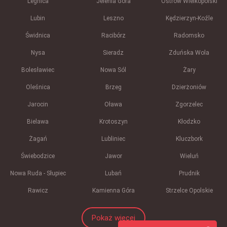
Legnica
Jelenia Góra
Ostrów Wielkopolski
Lubin
Leszno
Kędzierzyn-Koźle
Świdnica
Racibórz
Radomsko
Nysa
Sieradz
Zduńska Wola
Bolesławiec
Nowa Sól
Żary
Oleśnica
Brzeg
Dzierżoniów
Jarocin
Oława
Zgorzelec
Bielawa
Krotoszyn
Kłodzko
Żagań
Lubliniec
Kluczbork
Świebodzice
Jawor
Wieluń
Nowa Ruda - Słupiec
Lubań
Prudnik
Rawicz
Kamienna Góra
Strzelce Opolskie
Pokaż więcej