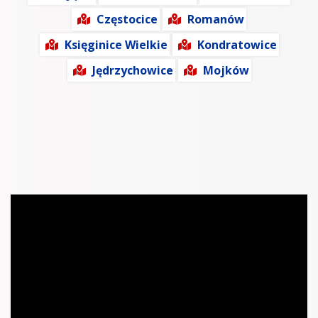
Częstocice
Romanów
Księginice Wielkie
Kondratowice
Jędrzychowice
Mojków