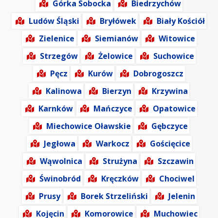
Górka Sobocka
Biedrzychów
Ludów Śląski
Bryłówek
Biały Kościół
Zielenice
Siemianów
Witowice
Strzegów
Żelowice
Suchowice
Pęcz
Kurów
Dobrogoszcz
Kalinowa
Bierzyn
Krzywina
Karnków
Mańczyce
Opatowice
Miechowice Oławskie
Gębczyce
Jegłowa
Warkocz
Gościęcice
Wąwolnica
Strużyna
Szczawin
Świnobród
Kręczków
Chociwel
Prusy
Borek Strzeliński
Jelenin
Kojęcin
Komorowice
Muchowiec