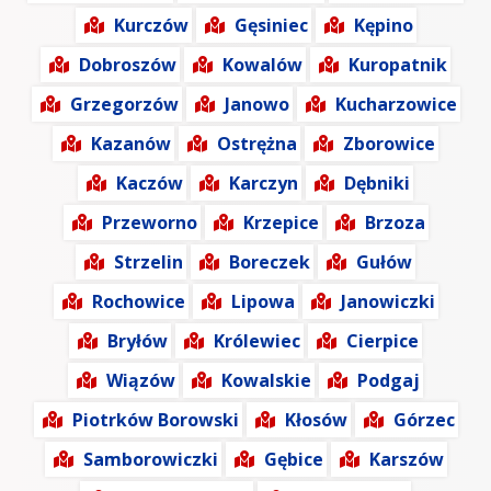
Kurczów
Gęsiniec
Kępino
Dobroszów
Kowalów
Kuropatnik
Grzegorzów
Janowo
Kucharzowice
Kazanów
Ostrężna
Zborowice
Kaczów
Karczyn
Dębniki
Przeworno
Krzepice
Brzoza
Strzelin
Boreczek
Gułów
Rochowice
Lipowa
Janowiczki
Bryłów
Królewiec
Cierpice
Wiązów
Kowalskie
Podgaj
Piotrków Borowski
Kłosów
Górzec
Samborowiczki
Gębice
Karszów