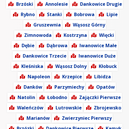
Brzóski
Annolesie
Dankowice Drugie
Rybno
Stanki
Bobrowa
Lipie
Gruszewnia
Wąsosz Górny
Zimnowoda
Kostrzyna
Więcki
Dębie
Dąbrowa
Iwanowice Małe
Dankowice Trzecie
Iwanowice Duże
Kleśniska
Wąsosz Dolny
Kłobuck
Napoleon
Krzepice
Libidza
Danków
Parzymiechy
Opatów
Natolin
Łobodno
Zajączki Pierwsze
Waleńczów
Lutrowskie
Zbrojewsko
Marianów
Zwierzyniec Pierwszy
Brzózki
Dankowice Pierwsze
Kamyk